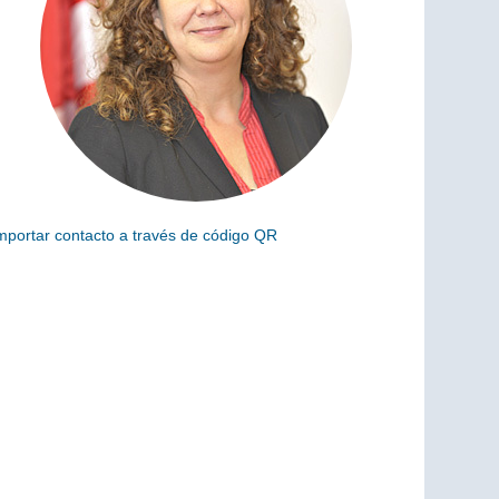
mportar contacto a través de código QR
scanea el siguiente código para añadir este cargo a tus
ontactos (vCard)