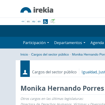
<<
es
eu
en
Participación
Departamentos
Agenda
Inicio
·
Cargos del sector público
·
Monika Hernando Por
Cargos del sector público
Igualdad, Just
Monika Hernando Porres
Otros cargos en las últimas legislaturas:
Cargos
Fecha de inicio - Fecha fin
Directora de Derechos Humanos, Víctimas y Diversidad