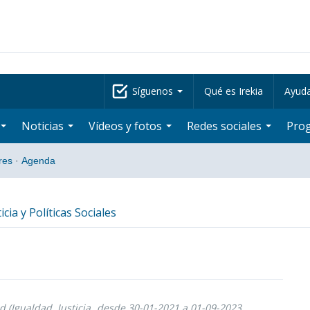
Síguenos
Qué es Irekia
Ayud
Noticias
Vídeos y fotos
Redes sociales
Pro
res
·
Agenda
icia y Políticas Sociales
 (Igualdad, Justicia
desde 30-01-2021 a 01-09-2023