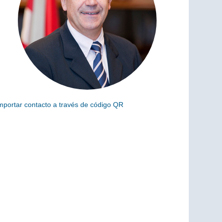
mportar contacto a través de código QR
scanea el siguiente código para añadir este cargo a tus
ontactos (vCard)