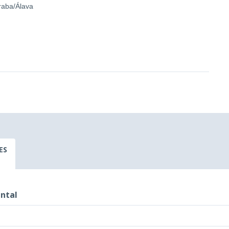
Araba/Álava
ES
ental