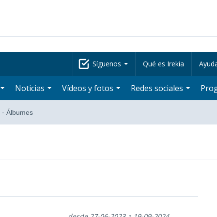
Síguenos
Qué es Irekia
Ayud
Noticias
Vídeos y fotos
Redes sociales
Pro
·
Álbumes
desde 27-06-2023 a 19-09-2024