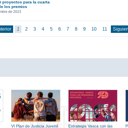
r proyectos para la cuarta
de los premios
embre de 2023
nterior
1
2
3
4
5
6
7
8
9
10
11
Siguien
VI Plan de Justicia Juvenil
Estrategia Vasca con las
P