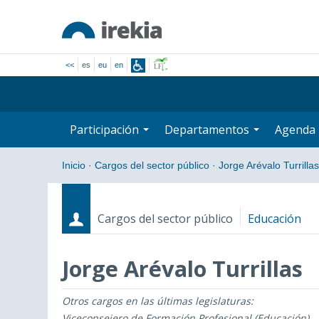
<<
es
eu
en
Participación
Departamentos
Agenda
Inicio
·
Cargos del sector público
·
Jorge Arévalo Turrillas
Cargos del sector público
Educación
Jorge Arévalo Turrillas
Otros cargos en las últimas legislaturas:
Cargos
Fecha de inicio - Fecha fin
Viceconsejero de Formación Profesional (Educación)