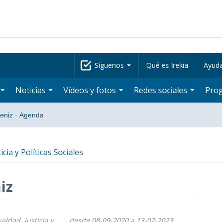
Síguenos
Qué es Irekia
Ayud
Noticias
Vídeos y fotos
Redes sociales
Pro
beniz
·
Agenda
icia y Políticas Sociales
iz
ualdad, Justicia y
desde 08-09-2020 a 13-02-2023