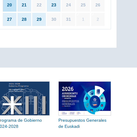
20
21
22
23
24
25
26
27
28
29
30
31
1
2
rograma de Gobierno
Presupuestos Generales
024-2028
de Euskadi