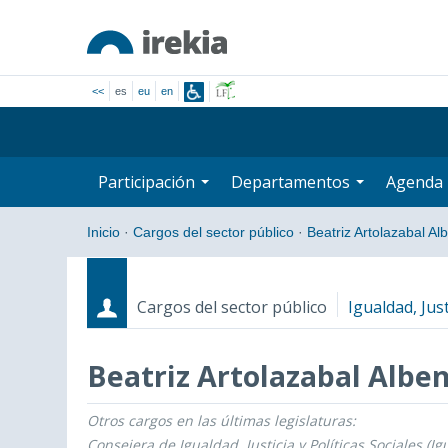
<<
es
eu
en
Participación
Departamentos
Agenda
Inicio
·
Cargos del sector público
·
Beatriz Artolazabal Al
Cargos del sector público
Igualdad, Just
Beatriz Artolazabal Alben
Otros cargos en las últimas legislaturas:
Cargos
Fecha de inicio - Fecha fin
Consejera de Igualdad, Justicia y Políticas Sociales (Ig