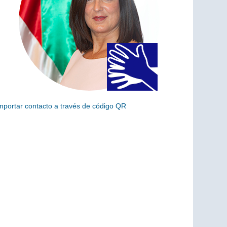
mportar contacto a través de código QR
scanea el siguiente código para añadir este cargo a tus
ontactos (vCard)