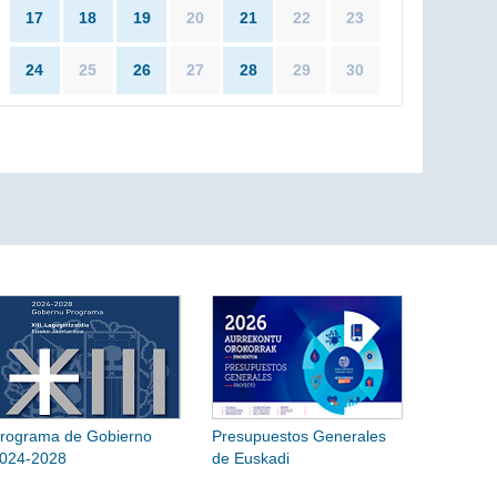
17
18
19
20
21
22
23
24
25
26
27
28
29
30
rograma de Gobierno
Presupuestos Generales
024-2028
de Euskadi