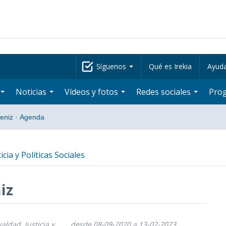
Síguenos
Qué es Irekia
Ayud
Noticias
Vídeos y fotos
Redes sociales
Pro
beniz
·
Agenda
icia y Políticas Sociales
iz
ualdad, Justicia y
desde 08-09-2020 a 13-02-2023