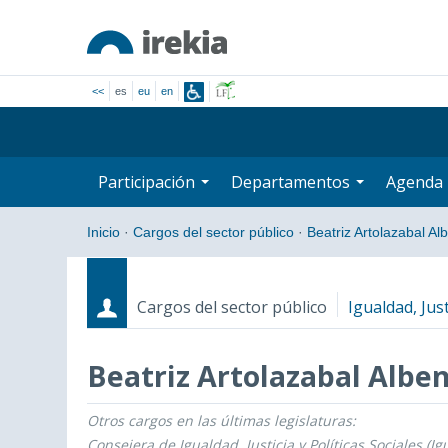
<<
es
eu
en
Participación
Departamentos
Agenda
Inicio
·
Cargos del sector público
·
Beatriz Artolazabal Al
Cargos del sector público
Igualdad, Just
Beatriz Artolazabal Alben
Otros cargos en las últimas legislaturas:
Cargos
Fecha de inicio - Fecha fin
Consejera de Igualdad, Justicia y Políticas Sociales (Ig