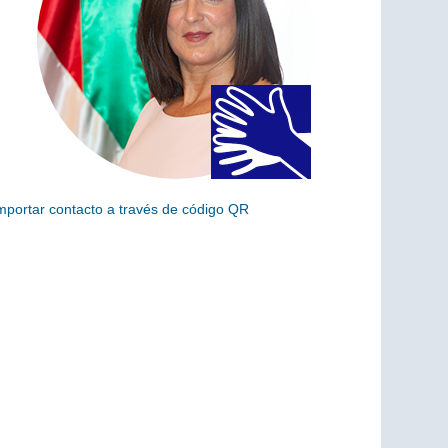
mportar contacto a través de código QR
scanea el siguiente código para añadir este cargo a tus
ontactos (vCard)