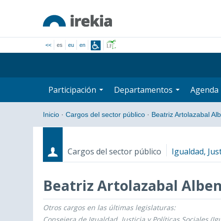
<<
es
eu
en
Participación
Departamentos
Agenda
Inicio
·
Cargos del sector público
·
Beatriz Artolazabal Al
Cargos del sector público
Igualdad, Just
Beatriz Artolazabal Alben
Otros cargos en las últimas legislaturas:
Cargos
Fecha de inicio - Fecha fin
Consejera de Igualdad, Justicia y Políticas Sociales (Ig