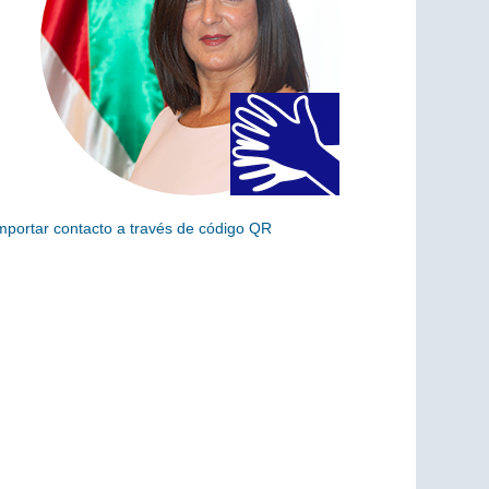
mportar contacto a través de código QR
scanea el siguiente código para añadir este cargo a tus
ontactos (vCard)