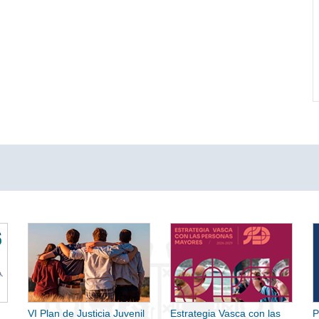
VI Plan de Justicia Juvenil
Estrategia Vasca con las
P