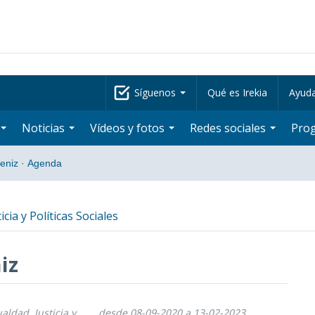
Síguenos
Qué es Irekia
Ayud
Noticias
Vídeos y fotos
Redes sociales
Pro
beniz
·
Agenda
icia y Políticas Sociales
iz
ualdad, Justicia y
desde 08-09-2020 a 13-02-2023