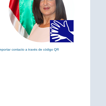
mportar contacto a través de código QR
scanea el siguiente código para añadir este cargo a tus
ontactos (vCard)