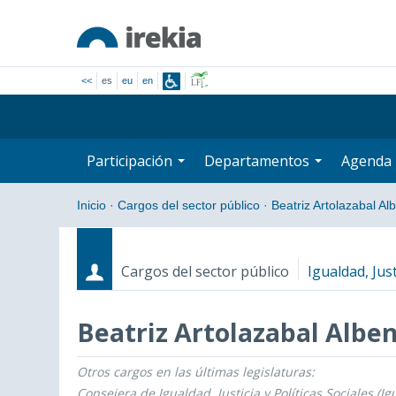
<<
es
eu
en
Participación
Departamentos
Agenda
Inicio
·
Cargos del sector público
·
Beatriz Artolazabal Al
Cargos del sector público
Igualdad, Just
Beatriz Artolazabal Alben
Otros cargos en las últimas legislaturas:
Cargos
Fecha de inicio - Fecha fin
Consejera de Igualdad, Justicia y Políticas Sociales (Ig