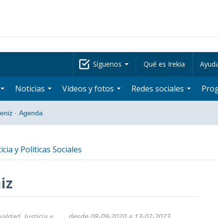
Síguenos
Qué es Irekia
Ayud
Noticias
Vídeos y fotos
Redes sociales
Pro
beniz
·
Agenda
icia y Políticas Sociales
iz
ualdad, Justicia y
desde 08-09-2020 a 13-02-2023