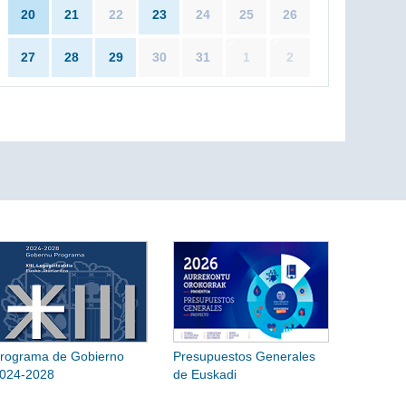
20
21
22
23
24
25
26
27
28
29
30
31
1
2
rograma de Gobierno
Presupuestos Generales
024-2028
de Euskadi