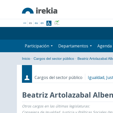
<<
es
eu
en
Participación
Departamentos
Agenda
Inicio
·
Cargos del sector público
·
Beatriz Artolazabal Al
Cargos del sector público
Igualdad, Just
Beatriz Artolazabal Alben
Otros cargos en las últimas legislaturas:
Cargos
Fecha de inicio - Fecha fin
Consejera de Igualdad, Justicia y Políticas Sociales (Ig