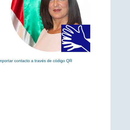
mportar contacto a través de código QR
scanea el siguiente código para añadir este cargo a tus
ontactos (vCard)