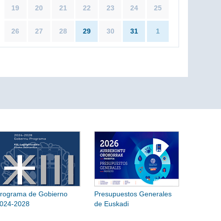
19
20
21
22
23
24
25
26
27
28
29
30
31
1
rograma de Gobierno
Presupuestos Generales
024-2028
de Euskadi