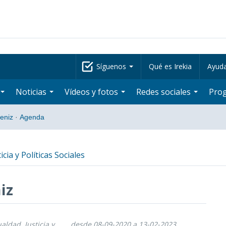
Síguenos
Qué es Irekia
Ayud
Noticias
Vídeos y fotos
Redes sociales
Pro
beniz
·
Agenda
icia y Políticas Sociales
iz
ualdad, Justicia y
desde 08-09-2020 a 13-02-2023