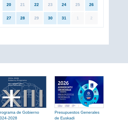
20
21
22
23
24
25
26
27
28
29
30
31
1
2
rograma de Gobierno
Presupuestos Generales
024-2028
de Euskadi