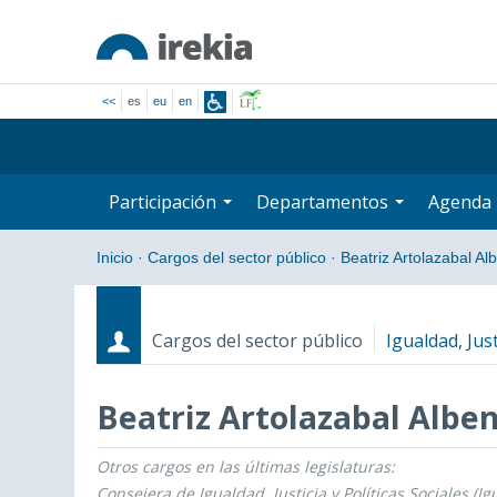
<<
es
eu
en
Participación
Departamentos
Agenda
Inicio
·
Cargos del sector público
·
Beatriz Artolazabal Al
Cargos del sector público
Igualdad, Just
Beatriz Artolazabal Alben
Otros cargos en las últimas legislaturas:
Cargos
Fecha de inicio - Fecha fin
Consejera de Igualdad, Justicia y Políticas Sociales (Ig