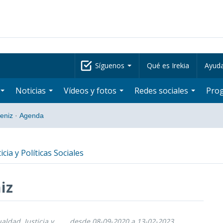
Síguenos
Qué es Irekia
Ayud
Noticias
Vídeos y fotos
Redes sociales
Pro
beniz
·
Agenda
icia y Políticas Sociales
iz
ualdad, Justicia y
desde 08-09-2020 a 13-02-2023