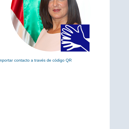
mportar contacto a través de código QR
scanea el siguiente código para añadir este cargo a tus
ontactos (vCard)