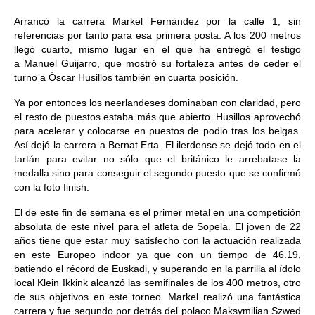
Arrancó la carrera Markel Fernández por la calle 1, sin
referencias por tanto para esa primera posta. A los 200 metros
llegó cuarto, mismo lugar en el que ha entregó el testigo
a Manuel Guijarro, que mostró su fortaleza antes de ceder el
turno a Óscar Husillos también en cuarta posición.
Ya por entonces los neerlandeses dominaban con claridad, pero
el resto de puestos estaba más que abierto. Husillos aprovechó
para acelerar y colocarse en puestos de podio tras los belgas.
Así dejó la carrera a Bernat Erta. El ilerdense se dejó todo en el
tartán para evitar no sólo que el británico le arrebatase la
medalla sino para conseguir el segundo puesto que se confirmó
con la foto finish.
El de este fin de semana es el primer metal en una competición
absoluta de este nivel para el atleta de Sopela. El joven de 22
años tiene que estar muy satisfecho con la actuación realizada
en este Europeo indoor ya que con un tiempo de 46.19,
batiendo el récord de Euskadi, y superando en la parrilla al ídolo
local Klein Ikkink alcanzó las semifinales de los 400 metros, otro
de sus objetivos en este torneo. Markel realizó una fantástica
carrera y fue segundo por detrás del polaco Maksymilian Szwed