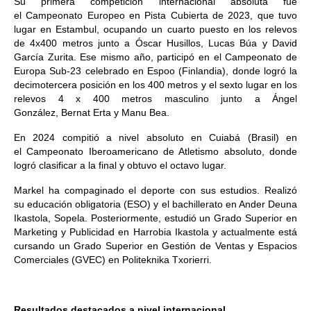
Su primera competición internacional absoluta fue
el Campeonato Europeo en Pista Cubierta de 2023, que tuvo
lugar en Estambul, ocupando un cuarto puesto en los relevos
de 4x400 metros junto a Óscar Husillos, Lucas Búa y David
García Zurita. Ese mismo año, participó en el Campeonato de
Europa Sub-23 celebrado en Espoo (Finlandia), donde logró la
decimotercera posición en los 400 metros y el sexto lugar en los
relevos 4 x 400 metros masculino junto a Ángel
González, Bernat Erta y Manu Bea.​
En 2024 compitió a nivel absoluto en Cuiabá (Brasil) en
el Campeonato Iberoamericano de Atletismo absoluto, donde
logró clasificar a la final y obtuvo el octavo lugar.
Markel ha compaginado el deporte con sus estudios. Realizó
su educación obligatoria (ESO) y el bachillerato en Ander Deuna
Ikastola, Sopela. Posteriormente, estudió un Grado Superior en
Marketing y Publicidad en Harrobia Ikastola y actualmente está
cursando un Grado Superior en Gestión de Ventas y Espacios
Comerciales (GVEC) en Politeknika Txorierri.
Resultados destacados a nivel internacional