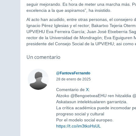
seguir mejorando. Es hora de meter una marcha más. Po
excelencia a la que aspiramos”, ha insistido.
Al acto han acudido, entre otras personas, el consejero
Ignacio Pérez Iglesias y el rector; Bakartxo Tejeria Oterm
UPV/EHU Eva Ferreira García; Juan José Etxeberria Saga
rector de la Universidad de Mondragón; Eva Eguiguren M
presidente del Consejo Social de la UPV/EHU; asi como
Un comentario
@FantovaFernando
28 de enero de 2025
Comentario de
X
:
Atzoko @BengoetxeaEHU ren hitzaldia @I
Askatasun intelektualaren garrantzia.
La crítica académica puede incomodar per
progreso social y cultural
Por el modelo social europeo.
https://t.co/im3tkoHsUL