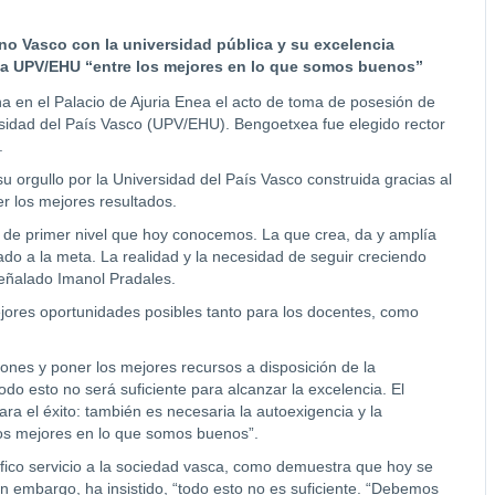
no Vasco con la universidad pública y su excelencia
 la UPV/EHU “entre los mejores en lo que somos buenos”
a en el Palacio de Ajuria Enea el acto de toma de posesión de
idad del País Vasco (UPV/EHU). Bengoetxea fue elegido rector
.
u orgullo por la Universidad del País Vasco construida gracias al
er los mejores resultados.
n de primer nivel que hoy conocemos. La que crea, da y amplía
ado a la meta. La realidad y la necesidad de seguir creciendo
ñalado Imanol Pradales.
jores oportunidades posibles tanto para los docentes, como
iones y poner los mejores recursos a disposición de la
do esto no será suficiente para alcanzar la excelencia. El
ara el éxito: también es necesaria la autoexigencia y la
 los mejores en lo que somos buenos”.
ico servicio a la sociedad vasca, como demuestra que hoy se
n embargo, ha insistido, “todo esto no es suficiente. “Debemos