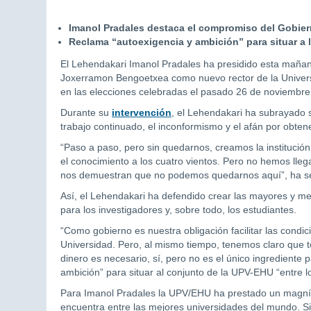
Imanol Pradales destaca el compromiso del Gobier
Reclama “autoexigencia y ambición” para situar a
El Lehendakari Imanol Pradales ha presidido esta mañan
Joxerramon Bengoetxea como nuevo rector de la Univers
en las elecciones celebradas el pasado 26 de noviembre
Durante su
intervención
, el Lehendakari ha subrayado s
trabajo continuado, el inconformismo y el afán por obten
“Paso a paso, pero sin quedarnos, creamos la institució
el conocimiento a los cuatro vientos. Pero no hemos lleg
nos demuestran que no podemos quedarnos aquí”, ha se
Así, el Lehendakari ha defendido crear las mayores y me
para los investigadores y, sobre todo, los estudiantes.
“Como gobierno es nuestra obligación facilitar las condic
Universidad. Pero, al mismo tiempo, tenemos claro que to
dinero es necesario, sí, pero no es el único ingrediente p
ambición” para situar al conjunto de la UPV-EHU “entre
Para Imanol Pradales la UPV/EHU ha prestado un magníf
encuentra entre las mejores universidades del mundo. Si