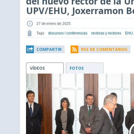
del nuevo rector de la U
UPV/EHU, Joxerramon B
27 de enero de 2025
Tags
discursos / conferencias
rectoras y rectores
EHU (
COMPARTIR
RSS DE COMENTARIOS
VÍDEOS
FOTOS
This
is
a
modal
window.