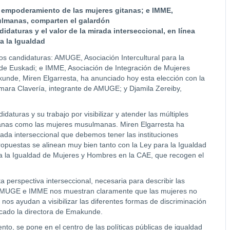
 empoderamiento de las mujeres gitanas; e IMME,
sulmanas, comparten el galardón
idaturas y el valor de la mirada interseccional, en línea
a la Igualdad
s candidaturas: AMUGE, Asociación Intercultural para la
de Euskadi; e IMME, Asociación de Integración de Mujeres
nde, Miren Elgarresta, ha anunciado hoy esta elección con la
ara Clavería, integrante de AMUGE; y Djamila Zereiby,
daturas y su trabajo por visibilizar y atender las múltiples
itanas como las mujeres musulmanas. Miren Elgarresta ha
ada interseccional que debemos tener las instituciones
ropuestas se alinean muy bien tanto con la Ley para la Igualdad
a la Igualdad de Mujeres y Hombres en la CAE, que recogen el
 perspectiva interseccional, necesaria para describir las
. “AMUGE e IMME nos muestran claramente que las mujeres no
s ayudan a visibilizar las diferentes formas de discriminación
cado la directora de Emakunde.
to, se pone en el centro de las políticas públicas de igualdad