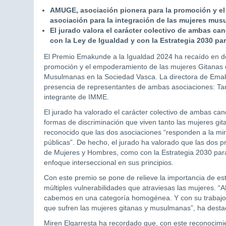
AMUGE, asociación pionera para la promoción y el
asociación para la integración de las mujeres mu
El jurado valora el carácter colectivo de ambas cand
con la Ley de Igualdad y con la Estrategia 2030 par
El Premio Emakunde a la Igualdad 2024 ha recaído en do
promoción y el empoderamiento de las mujeres Gitanas 
Musulmanas en la Sociedad Vasca. La directora de Emaku
presencia de representantes de ambas asociaciones: Tam
integrante de IMME.
El jurado ha valorado el carácter colectivo de ambas candi
formas de discriminación que viven tanto las mujeres g
reconocido que las dos asociaciones “responden a la mir
públicas”. De hecho, el jurado ha valorado que las dos p
de Mujeres y Hombres, como con la Estrategia 2030 par
enfoque interseccional en sus principios.
Con este premio se pone de relieve la importancia de esta
múltiples vulnerabilidades que atraviesas las mujeres
cabemos en una categoría homogénea. Y con su trabajo no
que sufren las mujeres gitanas y musulmanas”, ha desta
Miren Elgarresta ha recordado que, con este reconocimien