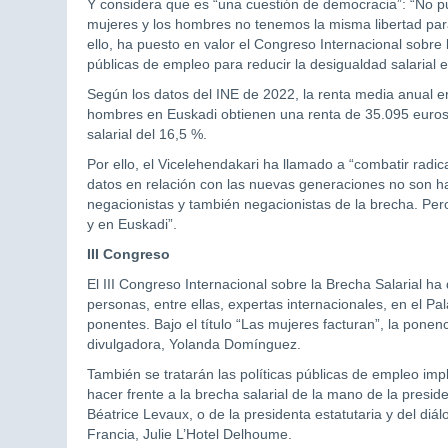
Y considera que es “una cuestión de democracia”: “No 
mujeres y los hombres no tenemos la misma libertad para
ello, ha puesto en valor el Congreso Internacional sobre 
públicas de empleo para reducir la desigualdad salarial
Según los datos del INE de 2022, la renta media anual en
hombres en Euskadi obtienen una renta de 35.095 euros y
salarial del 16,5 %.
Por ello, el Vicelehendakari ha llamado a “combatir radic
datos en relación con las nuevas generaciones no son hal
negacionistas y también negacionistas de la brecha. Per
y en Euskadi”.
III Congreso
El III Congreso Internacional sobre la Brecha Salarial h
personas, entre ellas, expertas internacionales, en el P
ponentes. Bajo el título “Las mujeres facturan”, la pone
divulgadora, Yolanda Domínguez.
También se tratarán las políticas públicas de empleo imp
hacer frente a la brecha salarial de la mano de la presi
Béatrice Levaux, o de la presidenta estatutaria y del di
Francia, Julie L’Hotel Delhoume.