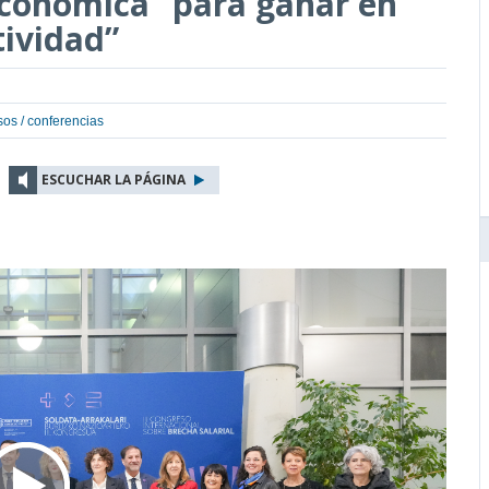
económica “para ganar en
tividad”
sos / conferencias
ESCUCHAR LA PÁGINA