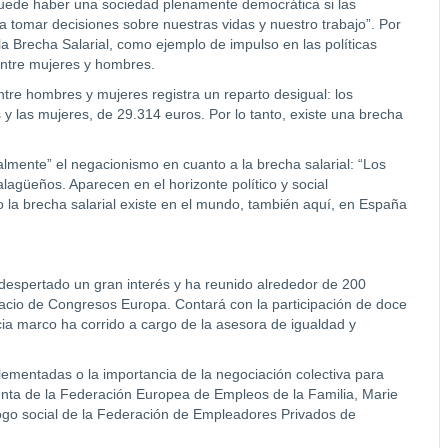
puede haber una sociedad plenamente democrática si las
 tomar decisiones sobre nuestras vidas y nuestro trabajo”. Por
la Brecha Salarial, como ejemplo de impulso en las políticas
 entre mujeres y hombres.
tre hombres y mujeres registra un reparto desigual: los
 las mujeres, de 29.314 euros. Por lo tanto, existe una brecha
almente” el negacionismo en cuanto a la brecha salarial: “Los
agüeños. Aparecen en el horizonte político y social
o la brecha salarial existe en el mundo, también aquí, en España
a despertado un gran interés y ha reunido alrededor de 200
alacio de Congresos Europa. Contará con la participación de doce
ncia marco ha corrido a cargo de la asesora de igualdad y
lementadas o la importancia de la negociación colectiva para
denta de la Federación Europea de Empleos de la Familia, Marie
álogo social de la Federación de Empleadores Privados de