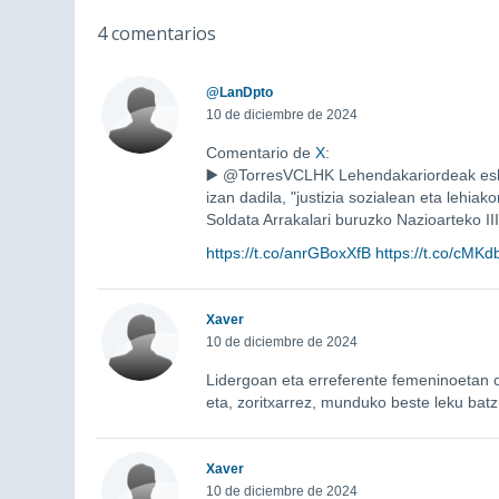
4 comentarios
@LanDpto
10 de diciembre de 2024
Comentario de
X
:
▶️ @TorresVCLHK Lehendakariordeak es
izan dadila, "justizia sozialean eta lehia
Soldata Arrakalari buruzko Nazioarteko III
https://t.co/anrGBoxXfB
https://t.co/cMK
Xaver
10 de diciembre de 2024
Lidergoan eta erreferente femeninoetan os
eta, zoritxarrez, munduko beste leku batz
Xaver
10 de diciembre de 2024