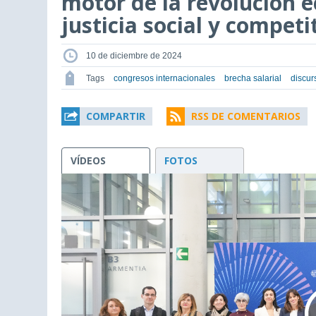
motor de la revolución 
justicia social y competi
10 de diciembre de 2024
Tags
congresos internacionales
brecha salarial
discur
COMPARTIR
RSS DE COMENTARIOS
VÍDEOS
FOTOS
This
is
a
modal
window.