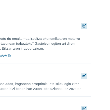
katu du emakumea iraultza ekonomikoaren motorra
kortasunean irabazteko" Gasteizen egiten ari diren
. Biltzarraren inaugurazioan.
dbVvMTs
o ados, iraganean erreprimitu eta isildu egin ziren,
uetan bizi behar izan zuten, eboluzionatu ez zezaten.