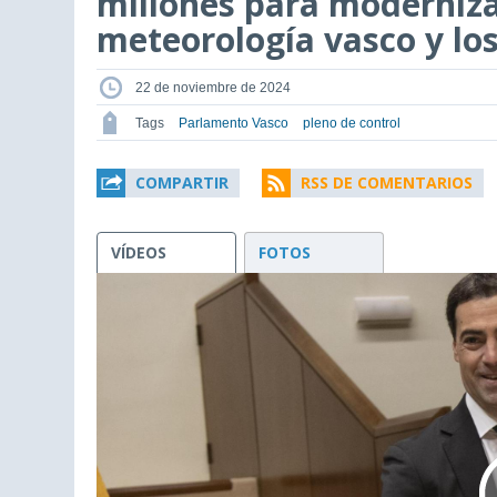
millones para modernizar
meteorología vasco y lo
22 de noviembre de 2024
Tags
Parlamento Vasco
pleno de control
COMPARTIR
RSS DE COMENTARIOS
VÍDEOS
FOTOS
This
is
a
modal
window.