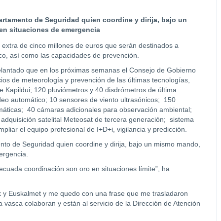
artamento de Seguridad quien coordine y dirija, bajo un
en situaciones de emergencia
extra de cinco millones de euros que serán destinados a
sco, así como las capacidades de prevención.
elantado que en los próximas semanas el Consejo de Gobierno
icios de meteorología y prevención de las últimas tecnologías,
e Kapildui; 120 pluviómetros y 40 disdrómetros de última
deo automático; 10 sensores de viento ultrasónicos; 150
áticas; 40 cámaras adicionales para observación ambiental;
dquisición satelital Meteosat de tercera generación; sistema
mpliar el equipo profesional de I+D+i, vigilancia y predicción.
nto de Seguridad quien coordine y dirija, bajo un mismo mando,
ergencia.
decuada coordinación son oro en situaciones límite”, ha
iak y Euskalmet y me quedo con una frase que me trasladaron
gía vasca colaboran y están al servicio de la Dirección de Atención