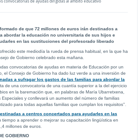
s convocatorias de ayudas dirigidas al ámbito educativo
nformado de que 72 millones de euros irán destinados a
a abordar la educación no universitaria de sus hijos e
yudarles en las sustituciones del profesorado liberado
frecido este mediodía la rueda de prensa habitual, en la que ha
nsejo de Gobierno celebrado esta mañana.
das convocatorias de ayudas en materia de Educación por un
do, el Consejo de Gobierno ha dado luz verde a una inversión de
adas a sufragar los gastos de las familias para abordar la
ata de una convocatoria de una cuantía superior a la del ejercicio
mbios en la baremación que, en palabras de María Ubarretxena,
s Especiales y conllevará un aumento del número de familias
zado para todas aquellas familias que cumplan los requisitos''.
estinadas a centros concertados para ayudarles en las
 tiempo a aprender o mejorar su capacitación lingüística en
,4 millones de euros.
DE GOBIERNO