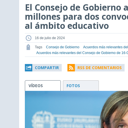
El Consejo de Gobierno 
millones para dos convo
al ámbito educativo
16 de julio de 2024
Tags
Consejo de Gobierno
Acuerdos más relevantes de
Acuerdos más relevantes del Consejo de Gobierno de 16-
COMPARTIR
RSS DE COMENTARIOS
VÍDEOS
FOTOS
This
is
a
modal
window.