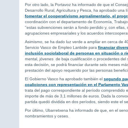
Por otro lado, la Portavoz ha informado de que el Conse
Desarrollo Rural, Agricultura y Pesca, ha aprobado una 
fomentar el cooperativismo agroalimentario, el pro
coordinación con el departamento de Economía, Trabajo 
''estas subvenciones serán a fondo perdido y, con ellas
agrupaciones empresariales y los acuerdos intercooperati
Asimismo, se ha dado luz verde a ampliar en cerca de 40
Servicio Vasco de Empleo Lanbide para
financiar dive
inclusión sociolaboral de personas en situación o r
mental, jóvenes de baja cualificación o procedentes del
esta decisión, se podrá financiar durante seis meses más 
prestación del apoyo requerido por las personas beneficia
El Gobierno Vasco ha aprobado también el
segundo pag
coaliciones con representación en el Parlamento Va
trata del pago correspondiente al período comprendido en
importe de más de 3,1 millones de euros. Dada la convoca
partida quedó dividida en dos períodos, siendo este el s
Por último, Ubarretxena ha informado de que, en el se
nombramientos y ceses.