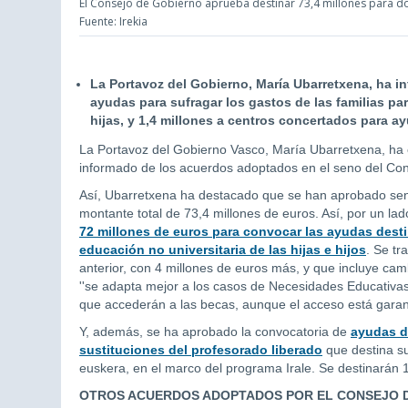
El Consejo de Gobierno aprueba destinar 73,4 millones para do
Fuente: Irekia
La Portavoz del Gobierno, María Ubarretxena, ha i
ayudas para sufragar los gastos de las familias par
hijas, y 1,4 millones a centros concertados para a
La Portavoz del Gobierno Vasco, María Ubarretxena, ha o
informado de los acuerdos adoptados en el seno del Co
Así, Ubarretxena ha destacado que se han aprobado sen
montante total de 73,4 millones de euros. Así, por un la
72 millones de euros para convocar las ayudas destin
educación no universitaria de las hijas e hijos
. Se tr
anterior, con 4 millones de euros más, y que incluye ca
''se adapta mejor a los casos de Necesidades Educativa
que accederán a las becas, aunque el acceso está garanti
Y, además, se ha aprobado la convocatoria de
ayudas d
sustituciones del profesorado liberado
que destina su
euskera, en el marco del programa Irale. Se destinarán 1
OTROS ACUERDOS ADOPTADOS POR EL CONSEJO 