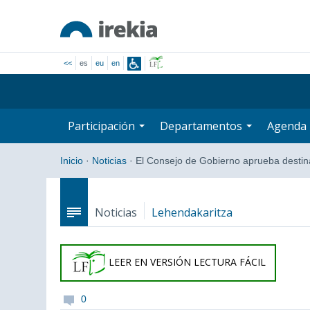
<<
es
eu
en
Participación
Departamentos
Agenda
Inicio
·
Noticias
·
El Consejo de Gobierno aprueba desti
Noticias
Lehendakaritza
LEER EN VERSIÓN LECTURA FÁCIL
0