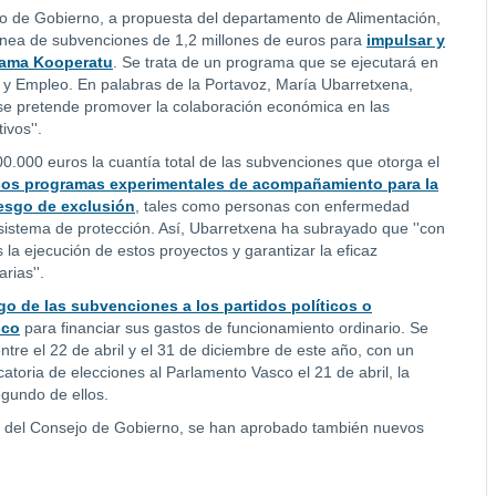
jo de Gobierno, a propuesta del departamento de Alimentación,
línea de subvenciones de 1,2 millones de euros para
impulsar y
grama Kooperatu
. Se trata de un programa que se ejecutará en
y Empleo. En palabras de la Portavoz, María Ubarretxena,
, se pretende promover la colaboración económica en las
vos''.
0.000 euros la cuantía total de las subvenciones que otorga el
rsos programas experimentales de acompañamiento para la
iesgo de exclusión
, tales como personas con enfermedad
 sistema de protección. Así, Ubarretxena ha subrayado que ''con
la ejecución de estos proyectos y garantizar la eficaz
rias''.
o de las subvenciones a los partidos políticos o
sco
para financiar sus gastos de funcionamiento ordinario. Se
tre el 22 de abril y el 31 de diciembre de este año, con un
toria de elecciones al Parlamento Vasco el 21 de abril, la
egundo de ellos.
no del Consejo de Gobierno, se han aprobado también nuevos