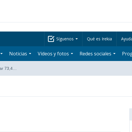
Síguenos
Qué es Irekia
Ayud
Noticias
Vídeos y fotos
Redes sociales
Pro
nar 73,4…