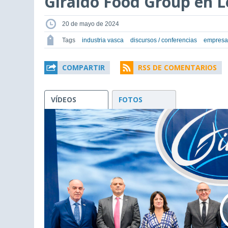
Giraldo Food Group en 
20 de mayo de 2024
Tags
industria vasca
discursos / conferencias
empresa
COMPARTIR
RSS DE COMENTARIOS
VÍDEOS
FOTOS
This
is
a
modal
window.