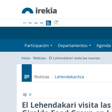
<<
es
eu
en
Participación
Departamentos
Agenda
Inicio
·
Noticias
·
El Lehendakari visita las nuevas…
Noticias
Lehendakaritza
0
El Lehendakari visita la