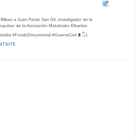
ilbao a Juan Pardo San Gil, investigador de la
mpulsor de la Asociación Matxitxako Elkartea
idia #FondoDocumental #GuerraCivil 🧵👇1
jrMT3nTE