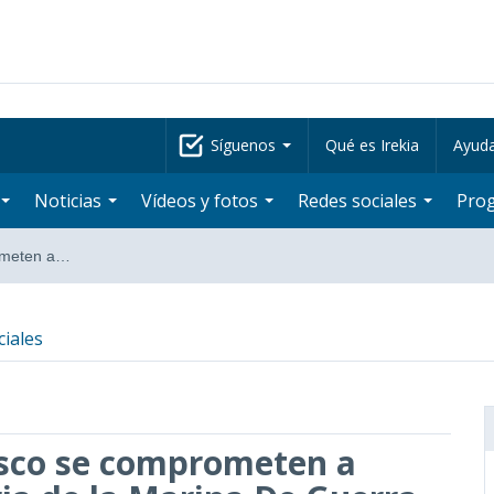
Síguenos
Qué es Irekia
Ayud
Noticias
Vídeos y fotos
Redes sociales
Pro
ometen a…
ciales
asco se comprometen a