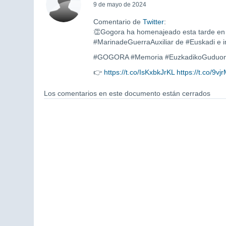
9 de mayo de 2024
Comentario de
Twitter
:
👏Gogora ha homenajeado esta tarde en B
#MarinadeGuerraAuxiliar de #Euskadi e i
#GOGORA #Memoria #EuzkadikoGuduontz
👉
https://t.co/IsKxbkJrKL
https://t.co/9v
Los comentarios en este documento están cerrados