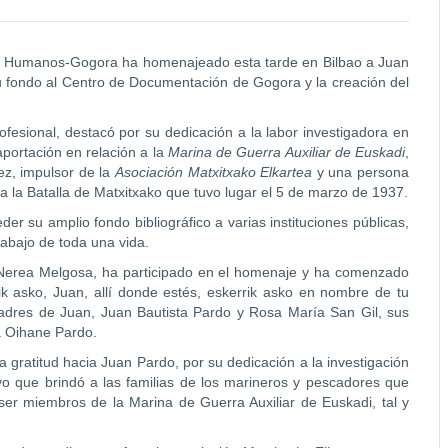
chos Humanos-Gogora ha homenajeado esta tarde en Bilbao a Juan
su fondo al Centro de Documentación de Gogora y la creación del
ofesional, destacó por su dedicación a la labor investigadora en
aportación en relación a la
Marina de Guerra Auxiliar de Euskadi
,
ez, impulsor de la
Asociación Matxitxako Elkartea
y una persona
 la Batalla de Matxitxako que tuvo lugar el 5 de marzo de 1937.
er su amplio fondo bibliográfico a varias instituciones públicas,
trabajo de toda una vida.
s, Nerea Melgosa, ha participado en el homenaje y ha comenzado
ik asko, Juan, allí donde estés, eskerrik asko en nombre de tu
padres de Juan, Juan Bautista Pardo y Rosa María San Gil, sus
ja Oihane Pardo.
 gratitud hacia Juan Pardo, por su dedicación a la investigación
oyo que brindó a las familias de los marineros y pescadores que
ser miembros de la Marina de Guerra Auxiliar de Euskadi, tal y