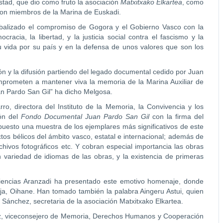
stad, que dio como fruto la asociación
Matxitxako Elkartea
, como
on miembros de la Marina de Euskadi.
rbalizado el compromiso de Gogora y el Gobierno Vasco con la
acia, la libertad, y la justicia social contra el fascismo y la
 vida por su país y en la defensa de unos valores que son los
n y la difusión partiendo del legado documental cedido por Juan
mprometen a mantener viva la memoria de la Marina Auxiliar de
uan Pardo San Gil” ha dicho Melgosa.
o, directora del Instituto de la Memoria, la Convivencia y los
ón del
Fondo Documental Juan Pardo San Gil
con la firma del
puesto una muestra de los ejemplares más significativos de este
tos bélicos del ámbito vasco, estatal e internacional; además de
chivos fotográficos etc. Y cobran especial importancia las obras
an variedad de idiomas de las obras, y la existencia de primeras
 Ciencias Aranzadi ha presentado este emotivo homenaje, donde
ija, Oihane. Han tomado también la palabra Aingeru Astui, quien
Sánchez, secretaria de la asociación Matxitxako Elkartea.
z, viceconsejero de Memoria, Derechos Humanos y Cooperación