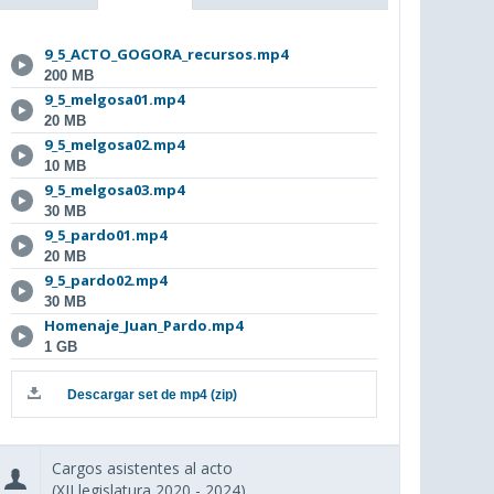
9_5_ACTO_GOGORA_recursos.mp4
200 MB
9_5_melgosa01.mp4
20 MB
9_5_melgosa02.mp4
10 MB
9_5_melgosa03.mp4
30 MB
9_5_pardo01.mp4
20 MB
9_5_pardo02.mp4
30 MB
Homenaje_Juan_Pardo.mp4
1 GB
Descargar set de mp4 (zip)
Cargos asistentes al acto
(XII legislatura 2020 - 2024)