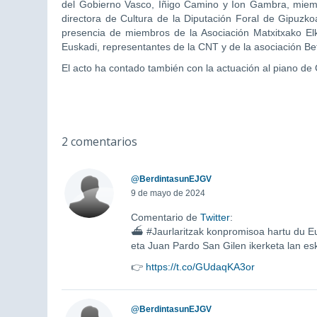
del Gobierno Vasco, Iñigo Camino y Ion Gambra, miemb
directora de Cultura de la Diputación Foral de Gipuzko
presencia de miembros de la Asociación Matxitxako Elk
Euskadi, representantes de la CNT y de la asociación Bet
El acto ha contado también con la actuación al piano de
2 comentarios
@BerdintasunEJGV
9 de mayo de 2024
Comentario de
Twitter
:
⛴️ #Jaurlaritzak konpromisoa hartu du E
eta Juan Pardo San Gilen ikerketa lan e
👉
https://t.co/GUdaqKA3or
@BerdintasunEJGV