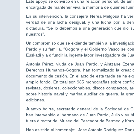
Este apoyo se convirtió en una relación personal, de ami
encargada de mantener viva la memoria de quienes fuer
En su intervención, la consejera Nerea Melgosa ha ve
verdad de una lucha desigual, y una lucha por la democr
dictadura. “Se lo debemos a una generación que dio su
nuestros”.
Un compromiso que se extiende también a la investigació
Pardo y su familia. “Gogora y el Gobierno Vasco se co
Euskadi y a difundir la ingente labor investigadora de J
Antonia Pérez, viuda de Juan Pardo, y Aintzane Ezenarr
Derechos Humanos-Gogora, han formalizado la creaci
documento de cesión. En el acto de esta tarde se ha ex
amplio fondo. En total son 985 monografías sobre conflic
revistas, dosieres, coleccionables, discos compactos, ar
sobre historia naval y marina auxiliar de guerra, la gr
ediciones.
Juantxo Agirre, secretario general de la Sociedad de
han intervenido el hermano de Juan Pardo, Julio y su h
fuera director del Museo del Pescador de Bermeo y Koro 
Han asistido al homenaje: Jose Antonio Rodríguez Ran