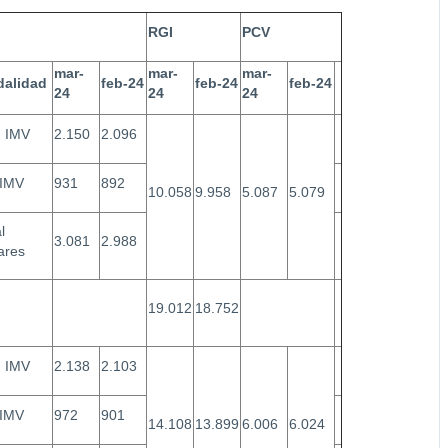
I
RGI
PCV
mar-
mar-
mar-
dalidad
feb-24
feb-24
feb-24
24
24
24
n IMV
2.150
2.096
 IMV
931
892
10.058
9.958
5.087
5.079
l
3.081
2.988
lares
19.012
18.752
n IMV
2.138
2.103
 IMV
972
901
14.108
13.899
6.006
6.024