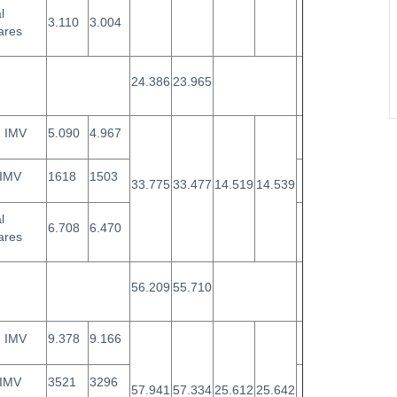
l
3.110
3.004
lares
24.386
23.965
n IMV
5.090
4.967
 IMV
1618
1503
33.775
33.477
14.519
14.539
l
6.708
6.470
lares
56.209
55.710
n IMV
9.378
9.166
 IMV
3521
3296
57.941
57.334
25.612
25.642