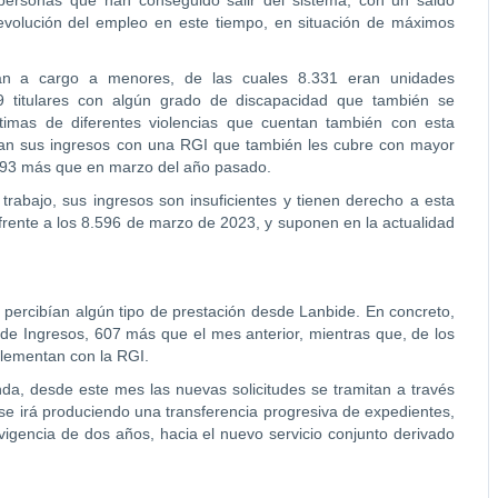
personas que han conseguido salir del sistema, con un saldo
 evolución del empleo en este tiempo, en situación de máximos
an a cargo a menores, de las cuales 8.331 eran unidades
9 titulares con algún grado de discapacidad que también se
timas de diferentes violencias que cuentan también con esta
an sus ingresos con una RGI que también les cubre con mayor
1.993 más que en marzo del año pasado.
rabajo, sus ingresos son insuficientes y tienen derecho a esta
rente a los 8.596 de marzo de 2023, y suponen en la actualidad
 percibían algún tipo de prestación desde Lanbide. En concreto,
 de Ingresos, 607 más que el mes anterior, mientras que, de los
plementan con la RGI.
da, desde este mes las nuevas solicitudes se tramitan a través
e irá produciendo una transferencia progresiva de expedientes,
igencia de dos años, hacia el nuevo servicio conjunto derivado