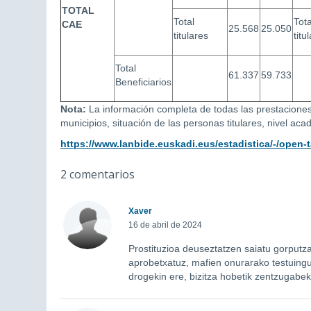
TOTAL
Total
Tota
CAE
25.568
25.050
titulares
titu
Total
61.337
59.733
Beneficiarios
Nota:
La información completa de todas las prestaciones 
municipios, situación de las personas titulares, nivel a
https://www.lanbide.euskadi.eus/estadistica/-/open-
2 comentarios
Xaver
16 de abril de 2024
Prostituzioa deuseztatzen saiatu gorputz
aprobetxatuz, mafien onurarako testuingur
drogekin ere, bizitza hobetik zentzugabek