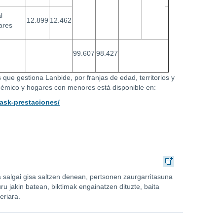
l
12.899
12.462
lares
99.607
98.427
que gestiona Lanbide, por franjas de edad, territorios y
cadémico y hogares con menores está disponible en:
task-prestaciones/
a salgai gisa saltzen denean, pertsonen zaurgarritasuna
u jakin batean, biktimak engainatzen dituzte, baita
eriara.