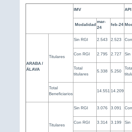
IMV
AP
mar-
Modalidad
feb-24
Mo
24
Sin RGI
2.543
2.523
Co
Con RGI
2.795
2.727
Sin
Titulares
ARABA /
Total
Tota
ÁLAVA
5.338
5.250
titulares
titu
Total
14.551
14.209
Beneficiarios
Sin RGI
3.076
3.091
Co
Con RGI
3.314
3.199
Sin
Titulares