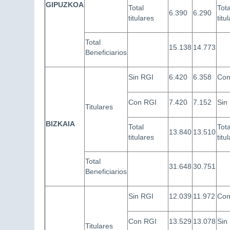
GIPUZKOA
Total
Tota
6.390
6.290
titulares
titu
Total
15.138
14.773
Beneficiarios
Sin RGI
6.420
6.358
Co
Con RGI
7.420
7.152
Sin
Titulares
BIZKAIA
Total
Tota
13.840
13.510
titulares
titu
Total
31.648
30.751
Beneficiarios
Sin RGI
12.039
11.972
Co
Con RGI
13.529
13.078
Sin
Titulares