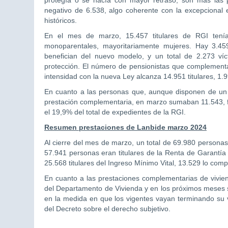
protegía o se hacía con mayor retraso, son más las 
negativo de 6.538, algo coherente con la excepcional
históricos.
En el mes de marzo, 15.457 titulares de RGI tení
monoparentales, mayoritariamente mujeres. Hay 3.45
benefician del nuevo modelo, y un total de 2.273 víc
protección. El número de pensionistas que complement
intensidad con la nueva Ley alcanza 14.951 titulares, 
En cuanto a las personas que, aunque disponen de un t
prestación complementaria, en marzo sumaban 11.543, f
el 19,9% del total de expedientes de la RGI.
Resumen prestaciones de Lanbide marzo 2024
Al cierre del mes de marzo, un total de 69.980 personas
57.941 personas eran titulares de la Renta de Garantía
25.568 titulares del Ingreso Mínimo Vital, 13.529 lo com
En cuanto a las prestaciones complementarias de vivien
del Departamento de Vivienda y en los próximos meses s
en la medida en que los vigentes vayan terminando su v
del Decreto sobre el derecho subjetivo.