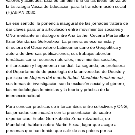
valores y actitudes. Esta es también una de las ideas fuerza de
la Estrategia Vasca de Educación para la transformación social
(H)ABIAN 2030.
En ese sentido, la ponencia inaugural de las jornadas tratará de
dar claves para una articulación entre movimientos sociales y
ONG mediante un diálogo entre Ana Esther Ceceña Martorella e
Itziar Gandarias Goikoetxea. La primera es economista y
directora del Observatorio Latinoamericano de Geopolítica y
autora de diversas publicaciones, sus trabajos abordan
temáticas como recursos naturales, movimientos sociales,
militarización y hegemonía mundial. La segunda, es profesora
del Departamento de psicología de la universidad de Deusto y
participa en
Mujeres del mundo Babel. Munduko Emakumeak
;
sus temas de investigación son la exclusión social y el género,
las metodologías feministas y la teoría y práctica de la
interseccionalidad.
Para conocer prácticas de intercambios entre colectivos y ONG,
las jornadas continuarán con la presentación de cuatro
experiencias: Eneko Gerrikabeitia Zenarrutzabeitia, de
Mundubat, hablará sobre Martin Etxea, lugar que acoge a
personas que han tenido que salir de sus países por su