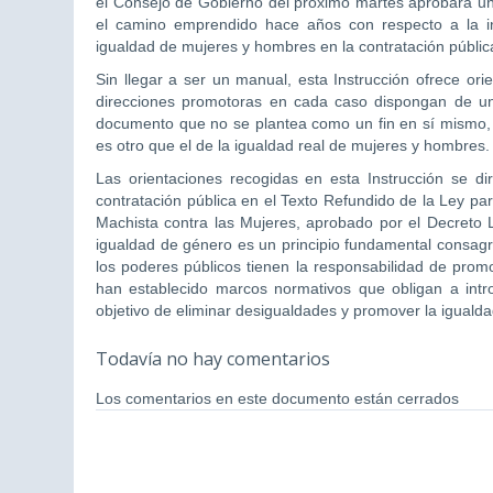
el Consejo de Gobierno del próximo martes aprobará una 
el camino emprendido hace años con respecto a la in
igualdad de mujeres y hombres en la contratación públic
Sin llegar a ser un manual, esta Instrucción ofrece or
direcciones promotoras en cada caso dispongan de un
documento que no se plantea como un fin en sí mismo, 
es otro que el de la igualdad real de mujeres y hombres.
Las orientaciones recogidas en esta Instrucción se diri
contratación pública en el Texto Refundido de la Ley pa
Machista contra las Mujeres, aprobado por el Decreto L
igualdad de género es un principio fundamental consagr
los poderes públicos tienen la responsabilidad de promo
han establecido marcos normativos que obligan a intro
objetivo de eliminar desigualdades y promover la iguald
Todavía no hay comentarios
Los comentarios en este documento están cerrados