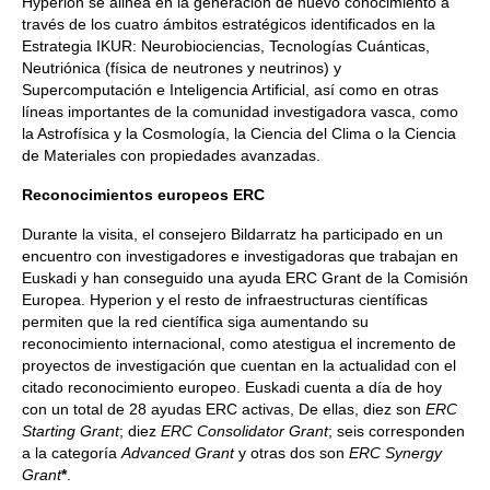
Hyperion se alinea en la generación de nuevo conocimiento a
través de los cuatro ámbitos estratégicos identificados en la
Estrategia IKUR: Neurobiociencias, Tecnologías Cuánticas,
Neutriónica (física de neutrones y neutrinos) y
Supercomputación e Inteligencia Artificial, así como en otras
líneas importantes de la comunidad investigadora vasca, como
la Astrofísica y la Cosmología, la Ciencia del Clima o la Ciencia
de Materiales con propiedades avanzadas.
Reconocimientos europeos ERC
Durante la visita, el consejero Bildarratz ha participado en un
encuentro con investigadores e investigadoras que trabajan en
Euskadi y han conseguido una ayuda ERC Grant de la Comisión
Europea. Hyperion y el resto de infraestructuras científicas
permiten que la red científica siga aumentando su
reconocimiento internacional, como atestigua el incremento de
proyectos de investigación que cuentan en la actualidad con el
citado reconocimiento europeo. Euskadi cuenta a día de hoy
con un total de 28 ayudas ERC activas, De ellas, diez son
ERC
Starting Grant
; diez
ERC Consolidator Grant
; seis corresponden
a la categoría
Advanced Grant
y otras dos son
ERC Synergy
Grant
*
.