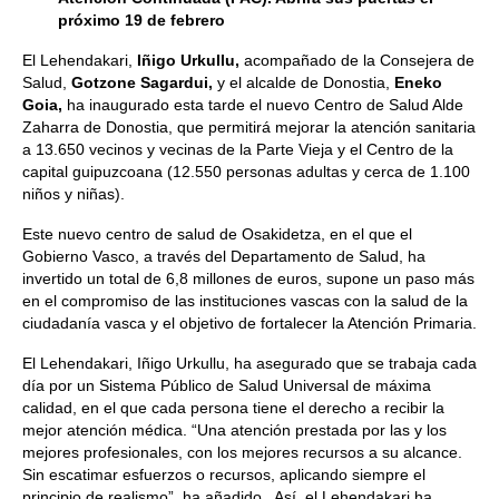
próximo 19 de febrero
El Lehendakari,
Iñigo Urkullu,
acompañado de la Consejera de
Salud,
Gotzone Sagardui,
y el alcalde de Donostia,
Eneko
Goia,
ha inaugurado esta tarde el nuevo Centro de Salud Alde
Zaharra de Donostia, que permitirá mejorar la atención sanitaria
a 13.650 vecinos y vecinas de la Parte Vieja y el Centro de la
capital guipuzcoana (12.550 personas adultas y cerca de 1.100
niños y niñas).
Este nuevo centro de salud de Osakidetza, en el que el
Gobierno Vasco, a través del Departamento de Salud, ha
invertido un total de 6,8 millones de euros, supone un paso más
en el compromiso de las instituciones vascas con la salud de la
ciudadanía vasca y el objetivo de fortalecer la Atención Primaria.
El Lehendakari, Iñigo Urkullu, ha asegurado que se trabaja cada
día por un Sistema Público de Salud Universal de máxima
calidad, en el que cada persona tiene el derecho a recibir la
mejor atención médica. “Una atención prestada por las y los
mejores profesionales, con los mejores recursos a su alcance.
Sin escatimar esfuerzos o recursos, aplicando siempre el
principio de realismo”, ha añadido. Así, el Lehendakari ha