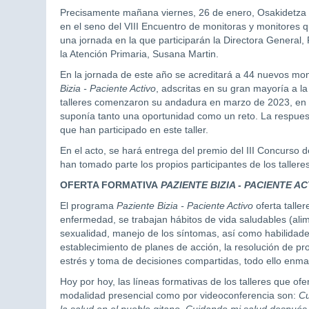
Precisamente mañana viernes, 26 de enero, Osakidetza 
en el seno del VIII Encuentro de monitoras y monitores q
una jornada en la que participarán la Directora General
la Atención Primaria, Susana Martin.
En la jornada de este año se acreditará a 44 nuevos mo
Bizia - Paciente Activo
, adscritas en su gran mayoría a la
talleres comenzaron su andadura en marzo de 2023, en 
suponía tanto una oportunidad como un reto. La respues
que han participado en este taller.
En el acto, se hará entrega del premio del III Concurso 
han tomado parte los propios participantes de los talleres
OFERTA FORMATIVA
PAZIENTE BIZIA - PACIENTE AC
El programa
P
aziente Bizia - P
aciente Activo
oferta talle
enfermedad, se trabajan hábitos de vida saludables (alim
sexualidad, manejo de los síntomas, así como habilidad
establecimiento de planes de acción, la resolución de pr
estrés y toma de decisiones compartidas, todo ello enma
Hoy por hoy, las líneas formativas de los talleres que of
modalidad presencial como por videoconferencia son:
Cu