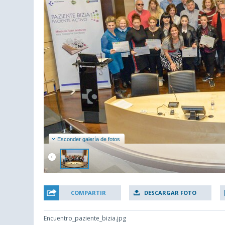
Esconder galería de fotos
COMPARTIR
DESCARGAR FOTO
Encuentro_paziente_bizia.jpg