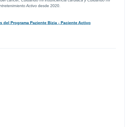
 del cáncer, Cuidando mi insuficiencia cardiaca y Cuidando mi
ntretenimiento Activo
desde 2020.
s del Programa Paziente Bizia - Paciente Activo