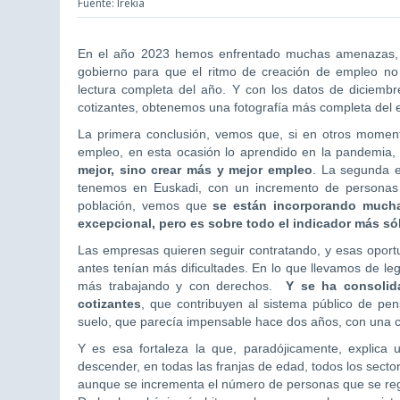
Fuente: Irekia
En el año 2023 hemos enfrentado muchas amenazas, p
gobierno para que el ritmo de creación de empleo no
lectura completa del año. Y con los datos de diciemb
cotizantes, obtenemos una fotografía más completa del 
La primera conclusión, vemos que, si en otros momen
empleo, en esta ocasión lo aprendido en la pandemia,
mejor, sino crear más y mejor empleo
. La segunda 
tenemos en Euskadi, con un incremento de personas q
población, vemos que
se están incorporando muchas
excepcional, pero es sobre todo el indicador más sól
Las empresas quieren seguir contratando, y esas oport
antes tenían más dificultades. En lo que llevamos de l
más trabajando y con derechos.
Y se ha consolid
cotizantes
, que contribuyen al sistema público de p
suelo, que parecía impensable hace dos años, con una cre
Y es esa fortaleza la que, paradójicamente, explica
descender, en todas las franjas de edad, todos los sect
aunque se incrementa el número de personas que se regi