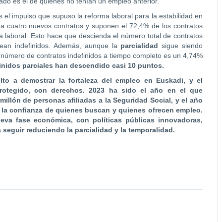
rado es el de quienes no tenían un empleo anterior.
s el impulso que supuso la reforma laboral para la estabilidad en
da cuatro nuevos contratos y suponen el 72,4% de los contratos
a laboral. Esto hace que descienda el número total de contratos
ean indefinidos. Además, aunque la
parcialidad
sigue siendo
l número de contratos indefinidos a tiempo completo es un 4,74%
inidos parciales han descendido casi 10 puntos.
lto a demostrar la fortaleza del empleo en Euskadi, y el
rotegido, con derechos. 2023 ha sido el año en el que
illón de personas afiliadas a la Seguridad Social, y el año
o la confianza de quienes buscan y quienes ofrecen empleo.
eva fase económica, con políticas públicas innovadoras,
seguir reduciendo la parcialidad y la temporalidad.