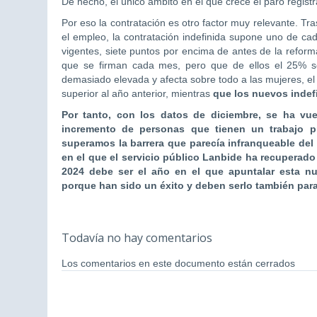
De hecho, el único ámbito en el que crece el paro regist
Por eso la contratación es otro factor muy relevante. Tra
el empleo, la contratación indefinida supone uno de ca
vigentes, siete puntos por encima de antes de la reform
que se firman cada mes, pero que de ellos el 25% s
demasiado elevada y afecta sobre todo a las mujeres, e
superior al año anterior, mientras
que los nuevos indef
Por tanto, con los datos de diciembre, se ha vue
incremento de personas que tienen un trabajo p
superamos la barrera que parecía infranqueable del m
en el que el servicio público Lanbide ha recuperad
2024 debe ser el año en el que apuntalar esta nu
porque han sido un éxito y deben serlo también para 
Todavía no hay comentarios
Los comentarios en este documento están cerrados