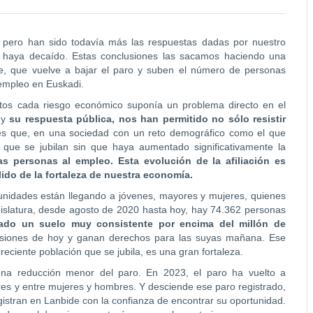
ero han sido todavía más las respuestas dadas por nuestro
 haya decaído. Estas conclusiones las sacamos haciendo una
re, que vuelve a bajar el paro y suben el número de personas
empleo en Euskadi.
tos cada riesgo económico suponía un problema directo en el
 y
su respuesta pública, nos han permitido no sólo resistir
es que, en una sociedad con un reto demográfico como el que
ue se jubilan sin que haya aumentado significativamente la
 personas al empleo. Esta evolución de la afiliación es
ido de la fortaleza de nuestra economía.
unidades están llegando a jóvenes, mayores y mujeres, quienes
egislatura, desde agosto de 2020 hasta hoy, hay 74.362 personas
ado un suelo muy consistente por encima del millón de
ensiones de hoy y ganan derechos para las suyas mañana. Ese
ciente población que se jubila, es una gran fortaleza.
 una reducción menor del paro. En 2023, el paro ha vuelto a
ores y entre mujeres y hombres. Y desciende ese paro registrado,
stran en Lanbide con la confianza de encontrar su oportunidad.