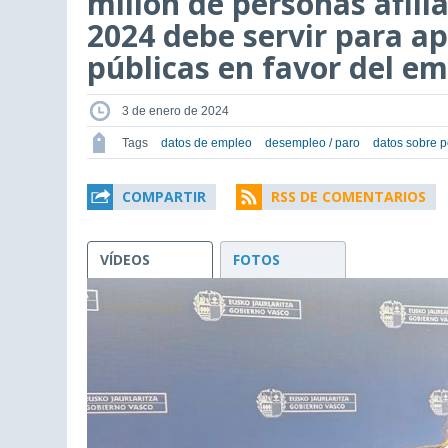
millón de personas afilia
2024 debe servir para ap
públicas en favor del e
3 de enero de 2024
Tags
datos de empleo
desempleo / paro
datos sobre 
COMPARTIR
RSS DE COMENTARIOS
VÍDEOS
FOTOS
This
is
a
modal
window.