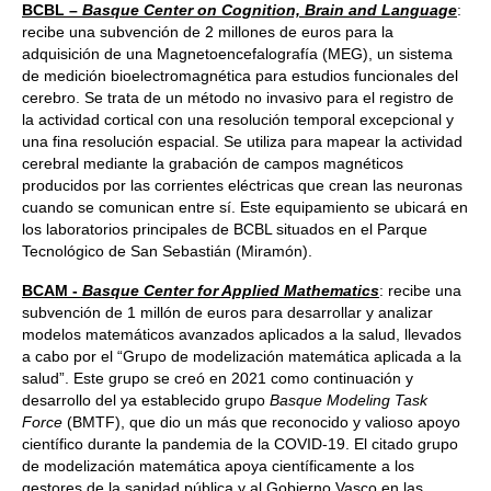
BCBL –
Basque Center on Cognition, Brain and Language
:
recibe una subvención de 2 millones de euros para la
adquisición de una Magnetoencefalografía (MEG), un sistema
de medición bioelectromagnética para estudios funcionales del
cerebro. Se trata de un método no invasivo para el registro de
la actividad cortical con una resolución temporal excepcional y
una fina resolución espacial. Se utiliza para mapear la actividad
cerebral mediante la grabación de campos magnéticos
producidos por las corrientes eléctricas que crean las neuronas
cuando se comunican entre sí. Este equipamiento se ubicará en
los laboratorios principales de BCBL situados en el Parque
Tecnológico de San Sebastián (Miramón).
BCAM -
Basque Center for Applied Mathematics
: recibe una
subvención de 1 millón de euros para desarrollar y analizar
modelos matemáticos avanzados aplicados a la salud, llevados
a cabo por el “Grupo de modelización matemática aplicada a la
salud”. Este grupo se creó en 2021 como continuación y
desarrollo del ya establecido grupo
Basque Modeling Task
Force
(BMTF), que dio un más que reconocido y valioso apoyo
científico durante la pandemia de la COVID-19. El citado grupo
de modelización matemática apoya científicamente a los
gestores de la sanidad pública y al Gobierno Vasco en las