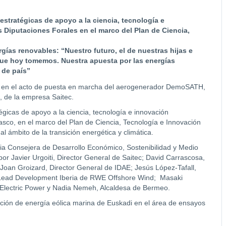
 estratégicas de apoyo a la ciencia,
tecnología e
 Diputaciones Forales en el marco del Plan de Ciencia,
rgías renovables: “
Nuestro futuro, el de nuestras hijas e
 que hoy tomemos. Nuestra apuesta por las energías
 de país”
na en el acto de puesta en marcha del aerogenerador DemoSATH,
, de la empresa Saitec.
égicas de apoyo a la ciencia, tecnología e innovación
asco, en el marco del Plan de Ciencia, Tecnología e Innovación
l ámbito de la transición energética y climática.
pia Consejera de Desarrollo Económico, Sostenibilidad y Medio
por Javier Urgoiti, Director General de Saitec; David Carrascosa,
 Joan Groizard, Director General de IDAE; Jesús López-Tafall,
 Lead Development Iberia de RWE Offshore Wind; Masaki
 Electric Power y Nadia Nemeh, Alcaldesa de Bermeo.
cción de energía eólica marina de Euskadi en el área de ensayos