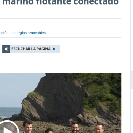
 marino flotante conectado
vación
energías renovables
ESCUCHAR LA PÁGINA