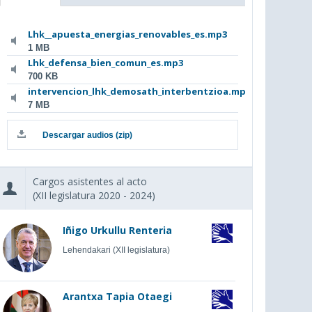
Lhk__apuesta_energias_renovables_es.mp3
1 MB
Lhk_defensa_bien_comun_es.mp3
700 KB
intervencion_lhk_demosath_interbentzioa.mp3
7 MB
Descargar audios (zip)
Cargos asistentes al acto
(XII legislatura 2020 - 2024)
Iñigo Urkullu Renteria
Lehendakari (XII legislatura)
Arantxa Tapia Otaegi