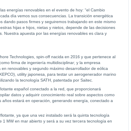
 las energías renovables en el evento de hoy: “el Cambio
 cada día vemos sus consecuencias. La transición energética
amos dando pasos firmes y seguiremos trabajando en este mismo
stras hijas e hijos, nietas y nietos, depende de las decisiones
. Nuestra apuesta por las energías renovables es clara y
hore Technologies, spin-off nacida en 2016 y que pertenece al
omo firma de ingeniería multidisciplinar; y la empresa
a en renovables y segundo máximo desarrollador de eólica
(KEPCO), utility japonesa, para testar un aerogenerador marino
ilizando la tecnología SATH, patentada por Saitec.
otante español conectado a la red, que proporcionará
copilar datos y adquirir conocimiento real sobre aspectos como
s años estará en operación, generando energía, conectado a
lotante, ya que una vez instalado será la quinta tecnología
de 1 MW en mar abierto y será a su vez tercera tecnología en