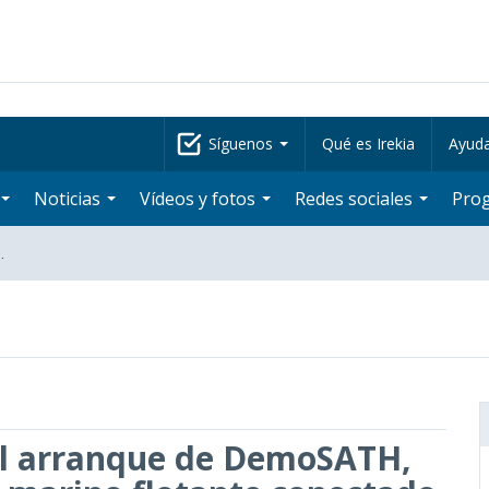
Síguenos
Qué es Irekia
Ayud
Noticias
Vídeos y fotos
Redes sociales
Pro
…
 el arranque de DemoSATH,