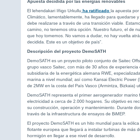
Apuesta decidida por las energías renovables
El lehendakari Iñigo Urkullu
ha ratificado
la apuesta por
Climático, lamentablemente, ha llegado para quedarse y
debe realizarse a través de una transición viable. Est
camino, no tenemos otra opción. Nuestro futuro, el de nue
que hoy tomemos. No vamos a dudar, no hay vuelta atrás
decidida. Este es un objetivo de país”.
Descripción del proyecto DemoSATH
DemoSATH es un proyecto piloto conjunto de Saitec Offs
grupo vasco Saitec, con más de 30 años de experiencia c
subsidiaria de la energética alemana RWE, especializad
marina a nivel mundial; así como Kansai Electric Power 
de 2MW en la costa del País Vasco (Armintza, Bizkaia) ut
DemoSATH representa el primer aerogenerador marino fl
electricidad a cerca de 2.000 hogares. Su objetivo es re
su construcción, operación y mantenimiento. Durante do
través de la infraestructura de ensayos de BiMEP.
El proyecto DemoSATH es un hito mundial para la eólica f
flotante europea que llegará a instalar turbinas de más 
hormigón en llegar a ese nivel de desarrollo.