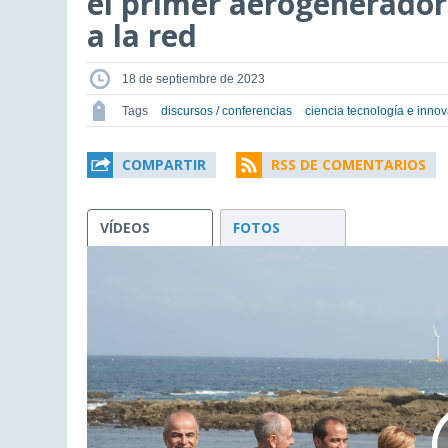
el primer aerogenerador
a la red
18 de septiembre de 2023
Tags
discursos / conferencias
ciencia tecnología e inno
COMPARTIR
RSS DE COMENTARIOS
VÍDEOS
FOTOS
This
is
a
modal
window.