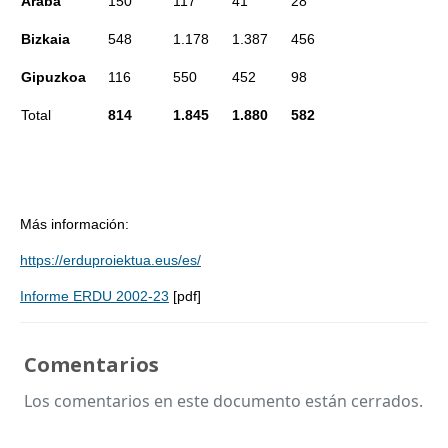
Araba
150
117
41
28
Bizkaia
548
1.178
1.387
456
Gipuzkoa
116
550
452
98
Total
814
1.845
1.880
582
Más información:
https://erduproiektua.eus/es/
Informe ERDU 2002-23
[pdf]
Comentarios
Los comentarios en este documento están cerrados.