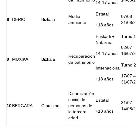
de Patrimonio
14/08/
14-17 años
Estatal
Medio
07/08 -
8
DERIO
Bizkaia
ambiente
21/08/
+18 años
Euskadi +
Turno 1
Nafarroa
02/07 -
14-17 años
16/07/
Recuperación
9
MUXIKA
Bizkaia
de patrimonio
Turno 2
Internacional
17/07 –
+18 años
31/07/
Dinamización
social de
Estatal
31/07 –
10
BERGARA
Gipuzkoa
personas de
14/08/
+18 años
la tercera
edad