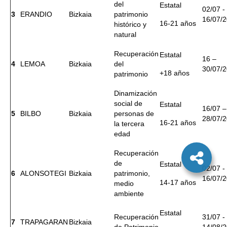
del
Estatal
02/07 -
3
ERANDIO
Bizkaia
patrimonio
16/07/
16-21 años
histórico y
natural
Recuperación
Estatal
16 –
4
LEMOA
Bizkaia
del
30/07/
+18 años
patrimonio
Dinamización
social de
Estatal
16/07 –
5
BILBO
Bizkaia
personas de
28/07/
16-21 años
la tercera
edad
Recuperación
de
Estatal
02/07 -
6
ALONSOTEGI
Bizkaia
patrimonio,
16/07/
14-17 años
medio
ambiente
Estatal
Recuperación
31/07 -
7
TRAPAGARAN
Bizkaia