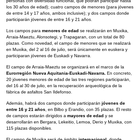
personas con diversidad funcional, que podrán participar hasta
los 30 años de edad); cuatro campos de menores (para jóvenes
de entre 14 y 17 años, ambos inclusive); y dos campos donde
participarán jóvenes de entre 16 y 21 años.
Los campos para
menores
de edad
se realizarán en Muxika,
Arraia-Maeztu, Alonsotegi, y Trapagaran, con un total de 80
plazas. Como novedad, el campo de menores que se realizará
en Muxika, del 2 al 16 de julio, será únicamente en euskera y
participaran jóvenes de Euskadi y Navarra.
El campo de Arraia-Maeztu se organizará en el marco de la
Eurorregión Nueva Aquitania-Euskadi-Navarra.
En concreto,
20 jóvenes menores de edad de las tres regiones participarán,
del 16 al 30 de julio, en la recuperación arqueológica de la
fábrica de asfaltos San Ildefonso.
Además, habrá dos campos donde participarán
jóvenes de
entre 16 y 21 años
, en Bilbo y Erandio, con 35 plazas. El resto
de campos estarán dirigidos a
mayores de edad
y se
desarrollarán en Bergara, Lekeitio, Lemoa, Derio y Muxika, con
115 plazas disponibles.
El campo de Muxika será de ámbito
internacional
, donde