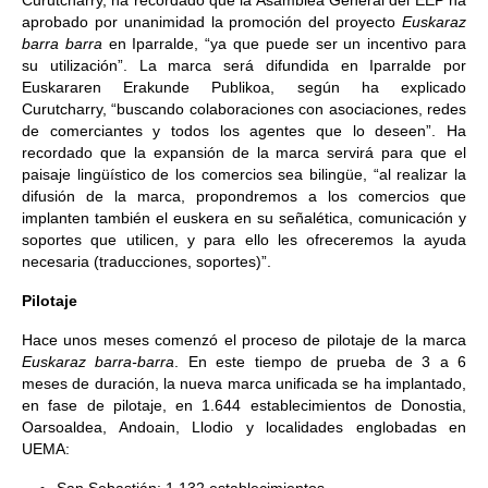
Curutcharry, ha recordado que la Asamblea General del EEP ha
aprobado por unanimidad la promoción del proyecto
Euskaraz
barra barra
en Iparralde, “ya que puede ser un incentivo para
su utilización”. La marca será difundida en Iparralde por
Euskararen Erakunde Publikoa, según ha explicado
Curutcharry, “buscando colaboraciones con asociaciones, redes
de comerciantes y todos los agentes que lo deseen”. Ha
recordado que la expansión de la marca servirá para que el
paisaje lingüístico de los comercios sea bilingüe, “al realizar la
difusión de la marca, propondremos a los comercios que
implanten también el euskera en su señalética, comunicación y
soportes que utilicen, y para ello les ofreceremos la ayuda
necesaria (traducciones, soportes)”.
Pilotaje
Hace unos meses comenzó el proceso de pilotaje de la marca
Euskaraz barra-barra
. En este tiempo de prueba de 3 a 6
meses de duración, la nueva marca unificada se ha implantado,
en fase de pilotaje, en 1.644 establecimientos de Donostia,
Oarsoaldea, Andoain, Llodio y localidades englobadas en
UEMA: