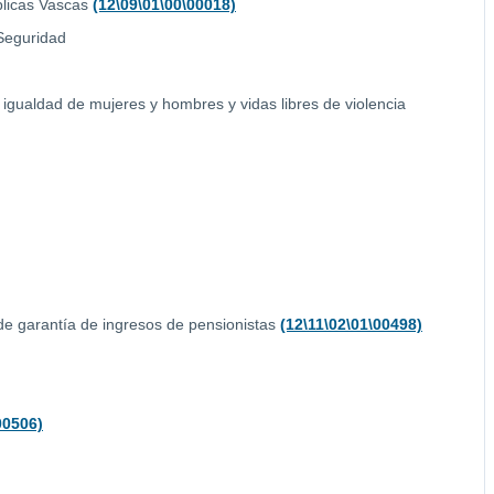
blicas Vascas
(12\09\01\00\00018)
 Seguridad
a igualdad de mujeres y hombres y vidas libres de violencia
a de garantía de ingresos de pensionistas
(12\11\02\01\00498)
00506)