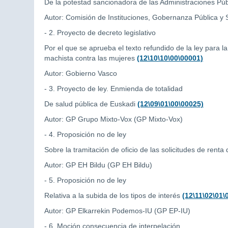
De la potestad sancionadora de las Administraciones Pú
Autor: Comisión de Instituciones, Gobernanza Pública y
- 2. Proyecto de decreto legislativo
Por el que se aprueba el texto refundido de la ley para l
machista contra las mujeres
(12\10\10\00\00001)
Autor: Gobierno Vasco
- 3. Proyecto de ley. Enmienda de totalidad
De salud pública de Euskadi
(12\09\01\00\00025)
Autor: GP Grupo Mixto-Vox (GP Mixto-Vox)
- 4. Proposición no de ley
Sobre la tramitación de oficio de las solicitudes de rent
Autor: GP EH Bildu (GP EH Bildu)
- 5. Proposición no de ley
Relativa a la subida de los tipos de interés
(12\11\02\01\
Autor: GP Elkarrekin Podemos-IU (GP EP-IU)
- 6. Moción consecuencia de interpelación