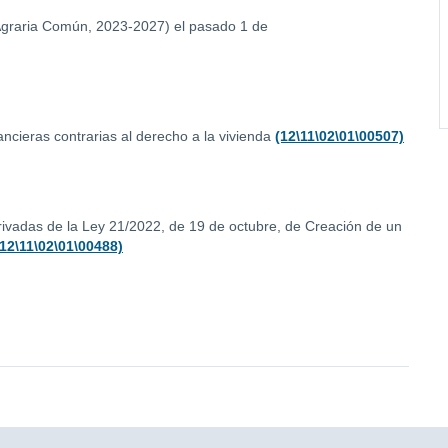
a Agraria Común, 2023-2027) el pasado 1 de
nancieras contrarias al derecho a la vivienda
(12\11\02\01\00507)
ivadas de la Ley 21/2022, de 19 de octubre, de Creación de un
(12\11\02\01\00488)