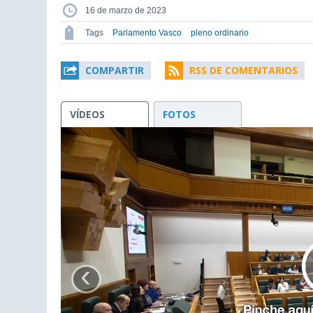
16 de marzo de 2023
Tags
Parlamento Vasco
pleno ordinario
COMPARTIR
RSS DE COMENTARIOS
VÍDEOS
FOTOS
This
is
a
modal
window.
‹