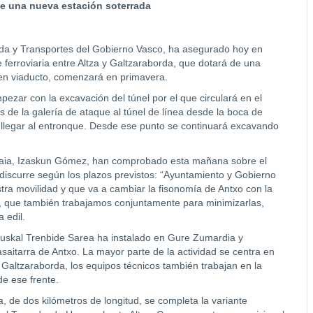
de una nueva estación soterrada
vienda y Transportes del Gobierno Vasco, ha asegurado hoy en
e ferroviaria entre Altza y Galtzaraborda, que dotará de una
 en viaducto, comenzará en primavera.
ar con la excavación del túnel por el que circulará en el
 de la galería de ataque al túnel de línea desde la boca de
llegar al entronque. Desde ese punto se continuará excavando
Pasaia, Izaskun Gómez, han comprobado esta mañana sobre el
o discurre según los plazos previstos: “Ayuntamiento y Gobierno
ra movilidad y que va a cambiar la fisonomía de Antxo con la
as, que también trabajamos conjuntamente para minimizarlas,
 edil.
 Euskal Trenbide Sarea ha instalado en Gure Zumardia y
asaitarra de Antxo. La mayor parte de la actividad se centra en
 Galtzaraborda, los equipos técnicos también trabajan en la
de ese frente.
, de dos kilómetros de longitud, se completa la variante