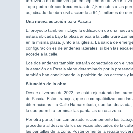
ferroviaria en doble vía que en septiembre de 2016 llevó
Topo podrá ofrecer frecuencias de 7,5 minutos a las per
adjudicado de obra civil asciende a 64,1 millones de eur
Una nueva estación para Pasaia
El proyecto también incluye la edificación de una nueva 
estará ubicada bajo la plaza anexa a la calle Gure Zumard
en la misma plaza, junto a la iglesia. La salida de emerg
configuración es de andenes laterales, si bien las esca
accede a la calle.
Los dos andenes también estarán conectados con el vestí
la estación de Pasaia viene determinado por la presencia 
también han condicionado la posición de los accesos y l
Situación de la obra
Desde el verano de 2022, se están ejecutando los muros 
de Pasaia. Estos trabajos, que se compatibilizan con la
diferenciadas. La Calle Hamarretxeta, que fue desviada, 
lo que permitirá terminar las pantallas en esa zona.
Por otra parte, han comenzado recientemente los trabajo
procederá al desvío de los servicios afectados de la call
las pantallas de la zona. Posteriormente la regata volverá