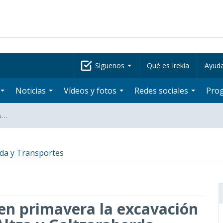
Síguenos
Qué es Irekia
Ayud
Noticias
Vídeos y fotos
Redes sociales
Pro
la…
enda y Transportes
en primavera la excavación