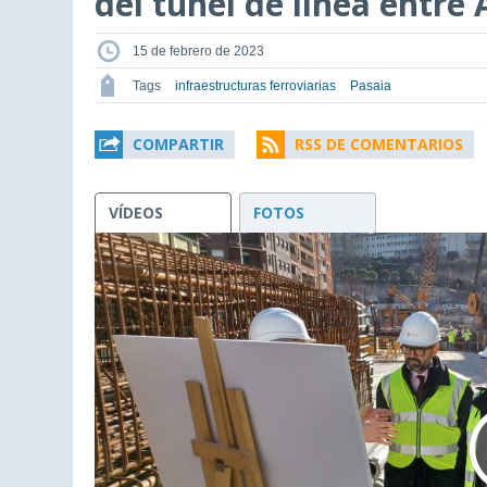
del túnel de línea entre
15 de febrero de 2023
Tags
infraestructuras ferroviarias
Pasaia
COMPARTIR
RSS DE COMENTARIOS
VÍDEOS
FOTOS
This
is
a
modal
window.