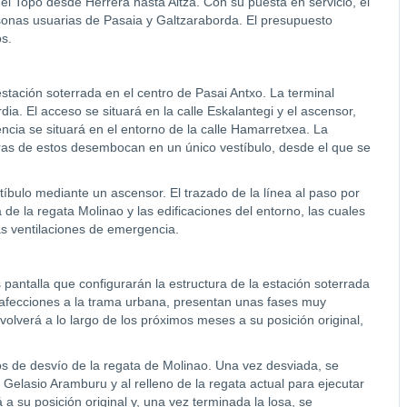
 el Topo desde Herrera hasta Altza. Con su puesta en servicio, el
sonas usuarias de Pasaia y Galtzaraborda. El presupuesto
os.
estación soterrada en el centro de Pasai Antxo. La terminal
ia. El acceso se situará en la calle Eskalantegi y el ascensor,
encia se situará en el entorno de la calle Hamarretxea. La
leras de estos desembocan en un único vestíbulo, desde el que se
bulo mediante un ascensor. El trazado de la línea al paso por
de la regata Molinao y las edificaciones del entorno, las cuales
as ventilaciones de emergencia.
pantalla que configurarán la estructura de la estación soterrada
s afecciones a la trama urbana, presentan unas fases muy
volverá a lo largo de los próximos meses a su posición original,
s de desvío de la regata de Molinao. Una vez desviada, se
e Gelasio Aramburu y al relleno de la regata actual para ejecutar
 a su posición original y, una vez terminada la losa, se