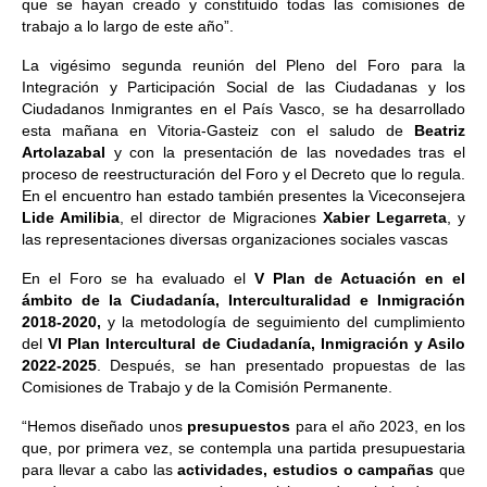
que se hayan creado y constituido todas las comisiones de
trabajo a lo largo de este año”.
La vigésimo segunda reunión del Pleno del Foro para la
Integración y Participación Social de las Ciudadanas y los
Ciudadanos Inmigrantes en el País Vasco, se ha desarrollado
esta mañana en Vitoria-Gasteiz con el saludo de
Beatriz
Artolazabal
y con la presentación de las novedades tras el
proceso de reestructuración del Foro y el Decreto que lo regula.
En el encuentro han estado también presentes la Viceconsejera
Lide Amilibia
, el director de Migraciones
Xabier Legarreta
, y
las representaciones diversas organizaciones sociales vascas
En el Foro se ha evaluado el
V Plan de Actuación en el
ámbito de la Ciudadanía, Interculturalidad e Inmigración
2018-2020,
y la metodología de seguimiento del cumplimiento
del
VI Plan Intercultural de Ciudadanía, Inmigración y Asilo
2022-2025
. Después, se han presentado propuestas de las
Comisiones de Trabajo y de la Comisión Permanente.
“Hemos diseñado unos
presupuestos
para el año 2023, en los
que, por primera vez, se contempla una partida presupuestaria
para llevar a cabo las
actividades, estudios o campañas
que