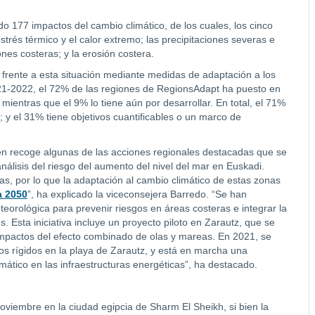
do 177 impactos del cambio climático, de los cuales, los cinco
estrés térmico y el calor extremo; las precipitaciones severas e
nes costeras; y la erosión costera.
frente a esta situación mediante medidas de adaptación a los
021-2022, el 72% de las regiones de RegionsAdapt ha puesto en
ientras que el 9% lo tiene aún por desarrollar. En total, el 71%
; y el 31% tiene objetivos cuantificables o un marco de
n recoge algunas de las acciones regionales destacadas que se
álisis del riesgo del aumento del nivel del mar en Euskadi.
s, por lo que la adaptación al cambio climático de estas zonas
a 2050
”, ha explicado la viceconsejera Barredo. “Se han
teorológica para prevenir riesgos en áreas costeras e integrar la
 Esta iniciativa incluye un proyecto piloto en Zarautz, que se
 impactos del efecto combinado de olas y mareas. En 2021, se
nos rígidos en la playa de Zarautz, y está en marcha una
imático en las infraestructuras energéticas”, ha destacado.
viembre en la ciudad egipcia de Sharm El Sheikh, si bien la