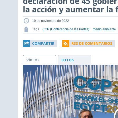
declaración de 45 gobier
la acción y aumentar la 
10 de noviembre de 2022
Tags
COP (Conferencia de las Partes)
medio ambiente
COMPARTIR
RSS DE COMENTARIOS
VÍDEOS
FOTOS
This
is
a
modal
window.