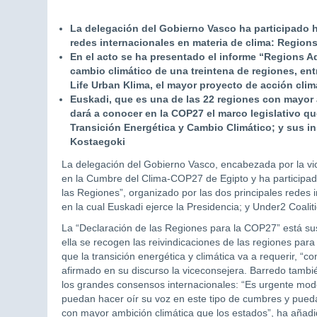
La delegación del Gobierno Vasco ha participado h
redes internacionales en materia de clima: Region
En el acto se ha presentado el informe “Regions A
cambio climático de una treintena de regiones, en
Life Urban Klima, el mayor proyecto de acción climát
Euskadi, que es una de las 22 regiones con mayor
dará a conocer en la COP27 el marco legislativo qu
Transición Energética y Cambio Climático; y sus i
Kostaegoki
La delegación del Gobierno Vasco, encabezada por la vi
en la Cumbre del Clima-COP27 de Egipto y ha participad
las Regiones”, organizado por las dos principales redes
en la cual Euskadi ejerce la Presidencia; y Under2 Coali
La “Declaración de las Regiones para la COP27” está sus
ella se recogen las reivindicaciones de las regiones para
que la transición energética y climática va a requerir, “con
afirmado en su discurso la viceconsejera. Barredo tambié
los grandes consensos internacionales: “Es urgente mod
puedan hacer oír su voz en este tipo de cumbres y pueda
con mayor ambición climática que los estados”, ha añadi