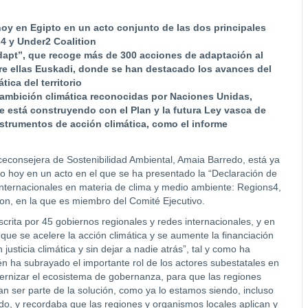
oy en Egipto en un acto conjunto de las dos principales
s4 y Under2 Coalition
dapt”, que recoge más de 300 acciones de adaptación al
tre ellas Euskadi, donde se han destacado los avances del
ica del territorio
 ambición climática reconocidas por Naciones Unidas,
e está construyendo con el Plan y la futura Ley vasca de
nstrumentos de acción climática, como el informe
ceconsejera de Sostenibilidad Ambiental, Amaia Barredo, está ya
o hoy en un acto en el que se ha presentado la “Declaración de
 internacionales en materia de clima y medio ambiente: Regions4,
tion, en la que es miembro del Comité Ejecutivo.
crita por 45 gobiernos regionales y redes internacionales, y en
 que se acelere la acción climática y se aumente la financiación
 justicia climática y sin dejar a nadie atrás”, tal y como ha
n ha subrayado el importante rol de los actores subestatales en
ernizar el ecosistema de gobernanza, para que las regiones
n ser parte de la solución, como ya lo estamos siendo, incluso
do, y recordaba que las regiones y organismos locales aplican y