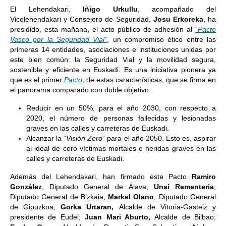
El Lehendakari,
Iñigo Urkullu
, acompañado del
Vicelehendakari y Consejero de Seguridad,
Josu Erkoreka
, ha
presidido, esta mañana, el acto público de adhesión al
“
Pacto
Vasco por la Seguridad Vial”
, un compromiso ético entre las
primeras 14 entidades, asociaciones e instituciones unidas por
este bien común: la Seguridad Vial y la movilidad segura,
sostenible y eficiente en Euskadi. Es una iniciativa pionera ya
que es el primer
Pacto
,
de estas características, que se firma en
el panorama comparado con doble objetivo:
Reducir en un 50%, para el año 2030, con respecto a
2020, el número de personas fallecidas y lesionadas
graves en las calles y carreteras de Euskadi.
Alcanzar la “
Visión Zero
” para el año 2050. Esto es, aspirar
al ideal de cero víctimas mortales o heridas graves en las
calles y carreteras de Euskadi.
Además del Lehendakari, han firmado este Pacto
Ramiro
González
, Diputado General de Álava;
Unai Rementeria
,
Diputado General de Bizkaia;
Markel Olano
, Diputado General
de Gipuzkoa;
Gorka Urtaran,
Alcalde de Vitoria-Gasteiz y
presidente de Eudel;
Juan Mari Aburto,
Alcalde de Bilbao;