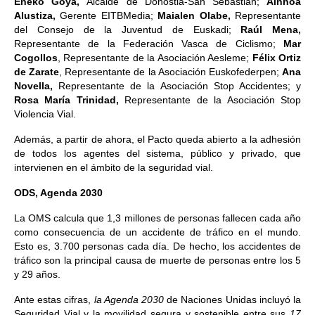
Eneko Goya,
Alcalde de Donostia-San Sebastian;
Ainhoa
Alustiza,
Gerente EITBMedia;
Maialen Olabe,
Representante
del Consejo de la Juventud de Euskadi;
Raúl Mena,
Representante de la Federación Vasca de Ciclismo;
Mar
Cogollos
, Representante de la Asociación Aesleme;
Félix Ortiz
de Zarate
, Representante de la Asociación Euskofederpen;
Ana
Novella,
Representante de la Asociación Stop Accidentes; y
Rosa María Trinidad,
Representante de la Asociación Stop
Violencia Vial.
Además, a partir de ahora, el Pacto queda abierto a la adhesión
de todos los agentes del sistema, público y privado, que
intervienen en el ámbito de la seguridad vial.
ODS, Agenda 2030
La OMS calcula que 1,3 millones de personas fallecen cada año
como consecuencia de un accidente de tráfico en el mundo.
Esto es, 3.700 personas cada día. De hecho, los accidentes de
tráfico son la principal causa de muerte de personas entre los 5
y 29 años.
Ante estas cifras,
la Agenda 2030
de Naciones Unidas incluyó la
Seguridad Vial y la movilidad segura y sostenible entre sus
17