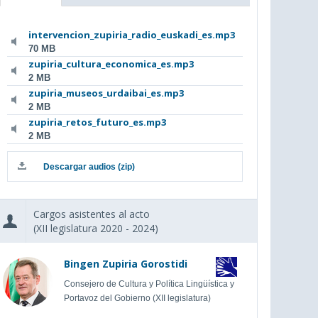
intervencion_zupiria_radio_euskadi_es.mp3
70 MB
zupiria_cultura_economica_es.mp3
2 MB
zupiria_museos_urdaibai_es.mp3
2 MB
zupiria_retos_futuro_es.mp3
2 MB
Descargar audios (zip)
Cargos asistentes al acto
(XII legislatura 2020 - 2024)
Bingen Zupiria Gorostidi
Consejero de Cultura y Política Lingüística y
Portavoz del Gobierno (XII legislatura)