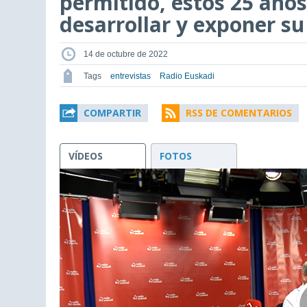
permitido, estos 25 años
desarrollar y exponer su
14 de octubre de 2022
Tags
entrevistas
Radio Euskadi
COMPARTIR
RSS DE COMENTARIOS
VÍDEOS
FOTOS
This
is
a
modal
window.