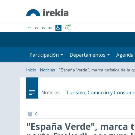
<<
es
eu
en
Participación
Departamentos
Agenda
Inicio
·
Noticias
·
"España Verde", marca turística de la 
Noticias
Turismo, Comercio y Consum
0
"España Verde", marca t