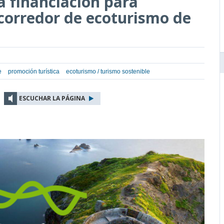
a financiación para
 corredor de ecoturismo de
e
promoción turística
ecoturismo / turismo sostenible
ESCUCHAR LA PÁGINA