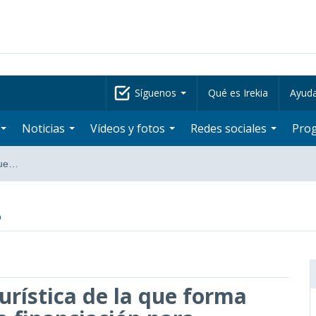
Síguenos
Qué es Irekia
Ayud
Noticias
Vídeos y fotos
Redes sociales
Pro
que…
o
urística de la que forma