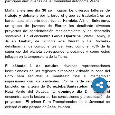
participan diez jóvenes de la Comunidad Autónoma Vasca.
Mañana
viernes día 30
se iniciarán los diversos
talleres de
trabajo y debate
y por la tarde el grupo se trasladará en un
barco hasta el puerto deportivo de
Hendaia.
Allí, en
Sokoburu,
un grupo de jóvenes de Biarritz les detallarán diversos
proyectos de concienciación medioambiental y de desarrollo
sostenible. En el encuentro
Gorka Oyarzune
(Water Family) y
Julien Gerbet,
de Blutopia –de Biarritz y La Rochelle-
detallarán a los componentes del Foro cómo el 70% de la
superficie del planeta corresponde a océanos y cómo éstos
influyen en la temperatura de la Tierra.
El
sábado 1 de octubre
, diversas representaciones
institucionales de las regiones pirenaicas visitarán la sede del
Foro para escuchar el manifiesto final e intercambiar
impresiones con los asistentes. Por la tarde recorrerán en
bicicleta, en la zona de
Doneztebe/Santesteban
, Navarra, la
Ruta Verde del Bidasoa. El
domingo día 2
finalizará el
encuentro con la lectura de las conclusiones y presentación de
proyectos. El primer Foro Transpirenaico de la Juventud se
celebró el año pasado en
Jaca
, Huesca.