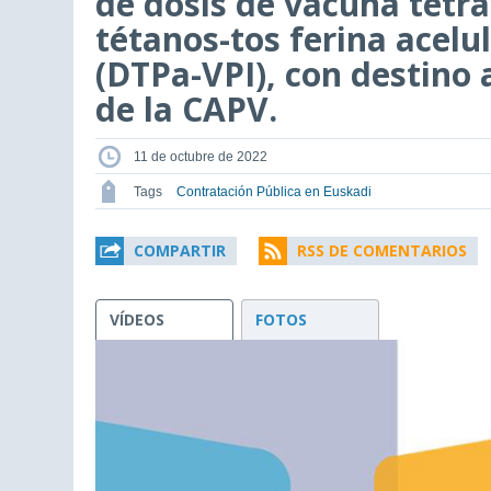
de dosis de vacuna tetra
tétanos-tos ferina acelul
(DTPa-VPI), con destino
de la CAPV.
11 de octubre de 2022
Tags
Contratación Pública en Euskadi
COMPARTIR
RSS DE COMENTARIOS
VÍDEOS
FOTOS
This
is
a
modal
window.