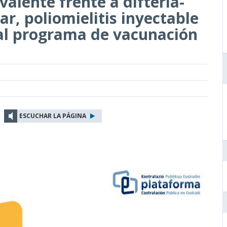
valente frente a difteria-
ar, poliomielitis inyectable
 al programa de vacunación
ESCUCHAR LA PÁGINA