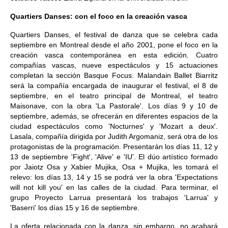
Quartiers Danses: con el foco en la creación vasca
Quartiers Danses, el festival de danza que se celebra cada
septiembre en Montreal desde el año 2001, pone el foco en la
creación vasca contemporánea en esta edición. Cuatro
compañías vascas, nueve espectáculos y 15 actuaciones
completan la sección Basque Focus. Malandain Ballet Biarritz
será la compañía encargada de inaugurar el festival, el 8 de
septiembre, en el teatro principal de Montreal, el teatro
Maisonave, con la obra 'La Pastorale'. Los días 9 y 10 de
septiembre, además, se ofrecerán en diferentes espacios de la
ciudad espectáculos como 'Nocturnes' y 'Mozart a deux'.
Lasala, compañía dirigida por Judith Argomaniz, será otra de los
protagonistas de la programación. Presentarán los días 11, 12 y
13 de septiembre 'Fight', 'Alive' e 'IU'. El dúo artístico formado
por Jaiotz Osa y Xabier Mujika, Osa + Mujika, les tomará el
relevo: los días 13, 14 y 15 se podrá ver la obra 'Expectations
will not kill you' en las calles de la ciudad. Para terminar, el
grupo Proyecto Larrua presentará los trabajos 'Larrua' y
'Baserri' los días 15 y 16 de septiembre.
La oferta relacionada con la danza, sin embargo, no acabará