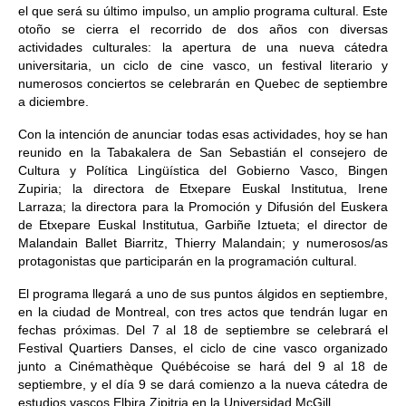
el que será su último impulso, un amplio programa cultural. Este
otoño se cierra el recorrido de dos años con diversas
actividades culturales: la apertura de una nueva cátedra
universitaria, un ciclo de cine vasco, un festival literario y
numerosos conciertos se celebrarán en Quebec de septiembre
a diciembre.
Con la intención de anunciar todas esas actividades, hoy se han
reunido en la Tabakalera de San Sebastián el consejero de
Cultura y Política Lingüística del Gobierno Vasco, Bingen
Zupiria; la directora de Etxepare Euskal Institutua, Irene
Larraza; la directora para la Promoción y Difusión del Euskera
de Etxepare Euskal Institutua, Garbiñe Iztueta; el director de
Malandain Ballet Biarritz, Thierry Malandain; y numerosos/as
protagonistas que participarán en la programación cultural.
El programa llegará a uno de sus puntos álgidos en septiembre,
en la ciudad de Montreal, con tres actos que tendrán lugar en
fechas próximas. Del 7 al 18 de septiembre se celebrará el
Festival Quartiers Danses, el ciclo de cine vasco organizado
junto a Cinémathèque Québécoise se hará del 9 al 18 de
septiembre, y el día 9 se dará comienzo a la nueva cátedra de
estudios vascos Elbira Zipitria en la Universidad McGill.