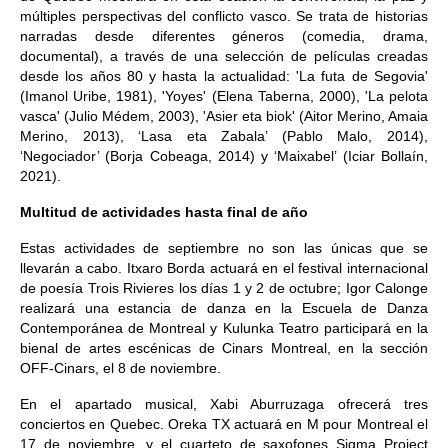
múltiples perspectivas del conflicto vasco. Se trata de historias
narradas desde diferentes géneros (comedia, drama,
documental), a través de una selección de películas creadas
desde los años 80 y hasta la actualidad: 'La futa de Segovia'
(Imanol Uribe, 1981), 'Yoyes' (Elena Taberna, 2000), 'La pelota
vasca' (Julio Médem, 2003), 'Asier eta biok' (Aitor Merino, Amaia
Merino, 2013), ‘Lasa eta Zabala’ (Pablo Malo, 2014),
‘Negociador’ (Borja Cobeaga, 2014) y ‘Maixabel’ (Iciar Bollaín,
2021).
Multitud de actividades hasta final de año
Estas actividades de septiembre no son las únicas que se
llevarán a cabo. Itxaro Borda actuará en el festival internacional
de poesía Trois Rivieres los días 1 y 2 de octubre; Igor Calonge
realizará una estancia de danza en la Escuela de Danza
Contemporánea de Montreal y Kulunka Teatro participará en la
bienal de artes escénicas de Cinars Montreal, en la sección
OFF-Cinars, el 8 de noviembre.
En el apartado musical, Xabi Aburruzaga ofrecerá tres
conciertos en Quebec. Oreka TX actuará en M pour Montreal el
17 de noviembre, y el cuarteto de saxofones Sigma Project