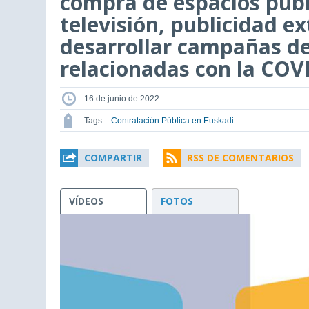
compra de espacios publi
televisión, publicidad ex
desarrollar campañas d
relacionadas con la COV
16 de junio de 2022
Tags
Contratación Pública en Euskadi
COMPARTIR
RSS DE COMENTARIOS
VÍDEOS
FOTOS
This
is
a
modal
window.