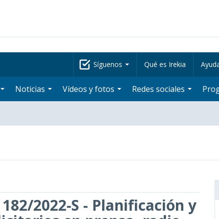
Síguenos
Qué es Irekia
Ayud
Noticias
Vídeos y fotos
Redes sociales
Pro
…
 182/2022-S - Planificación y