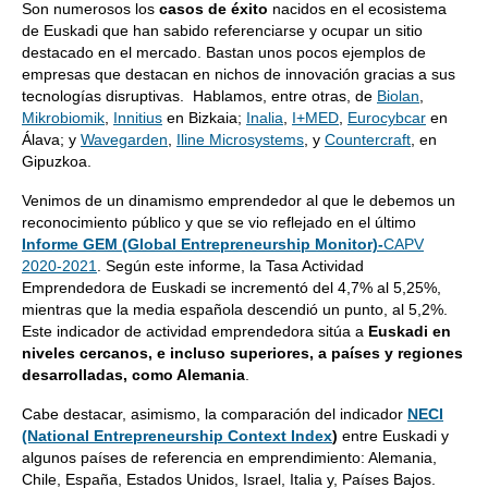
Son numerosos los
casos de éxito
nacidos en el ecosistema
de Euskadi que han sabido referenciarse y ocupar un sitio
destacado en el mercado. Bastan unos pocos ejemplos de
empresas que destacan en nichos de innovación gracias a sus
tecnologías disruptivas. Hablamos, entre otras, de
Biolan
,
Mikrobiomik
,
Innitius
en Bizkaia;
Inalia
,
I+MED
,
Eurocybcar
en
Álava; y
Wavegarden
,
Iline Microsystems
, y
Countercraft
, en
Gipuzkoa.
Venimos de un dinamismo emprendedor al que le debemos un
reconocimiento público y que se vio reflejado en el último
Informe GEM
(Global Entrepreneurship Monitor)-
CAPV
2020-2021
. Según este informe, la Tasa Actividad
Emprendedora de Euskadi se incrementó del 4,7% al 5,25%,
mientras que la media española descendió un punto, al 5,2%.
Este indicador de actividad emprendedora sitúa a
Euskadi en
niveles cercanos, e incluso superiores, a países y regiones
desarrolladas, como Alemania
.
Cabe destacar, asimismo, la comparación del indicador
NECI
(National Entrepreneurship Context Index
)
entre Euskadi y
algunos países de referencia en emprendimiento: Alemania,
Chile, España, Estados Unidos, Israel, Italia y, Países Bajos.