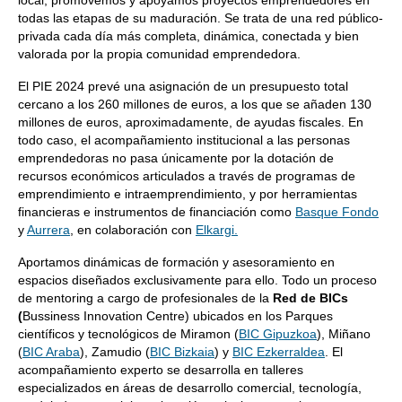
local, promovemos y apoyamos proyectos emprendedores en
todas las etapas de su maduración. Se trata de una red público-
privada cada día más completa, dinámica, conectada y bien
valorada por la propia comunidad emprendedora.
El PIE 2024 prevé una asignación de un presupuesto total
cercano a los 260 millones de euros, a los que se añaden 130
millones de euros, aproximadamente, de ayudas fiscales. En
todo caso, el acompañamiento institucional a las personas
emprendedoras no pasa únicamente por la dotación de
recursos económicos articulados a través de programas de
emprendimiento e intraemprendimiento, y por herramientas
financieras e instrumentos de financiación como
Basque Fondo
y
Aurrera
, en colaboración con
Elkargi.
Aportamos dinámicas de formación y asesoramiento en
espacios diseñados exclusivamente para ello. Todo un proceso
de mentoring a cargo de profesionales de la
Red de BICs
(
Bussiness Innovation Centre) ubicados en los Parques
científicos y tecnológicos de Miramon (
BIC Gipuzkoa
), Miñano
(
BIC Araba
), Zamudio (
BIC Bizkaia
) y
BIC Ezkerraldea
. El
acompañamiento experto se desarrolla en talleres
especializados en áreas de desarrollo comercial, tecnología,