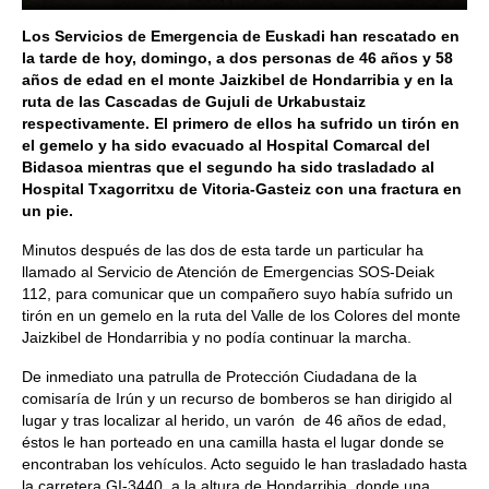
Los Servicios de Emergencia de Euskadi han rescatado en
la tarde de hoy, domingo, a dos personas de 46 años y 58
años de edad en el monte Jaizkibel de Hondarribia y en la
ruta de las Cascadas de Gujuli de Urkabustaiz
respectivamente. El primero de ellos ha sufrido un tirón en
el gemelo y ha sido evacuado al Hospital Comarcal del
Bidasoa mientras que el segundo ha sido trasladado al
Hospital Txagorritxu de Vitoria-Gasteiz con una fractura en
un pie.
Minutos después de las dos de esta tarde un particular ha
llamado al Servicio de Atención de Emergencias SOS-Deiak
112, para comunicar que un compañero suyo había sufrido un
tirón en un gemelo en la ruta del Valle de los Colores del monte
Jaizkibel de Hondarribia y no podía continuar la marcha.
De inmediato una patrulla de Protección Ciudadana de la
comisaría de Irún y un recurso de bomberos se han dirigido al
lugar y tras localizar al herido, un varón de 46 años de edad,
éstos le han porteado en una camilla hasta el lugar donde se
encontraban los vehículos. Acto seguido le han trasladado hasta
la carretera GI-3440, a la altura de Hondarribia, donde una