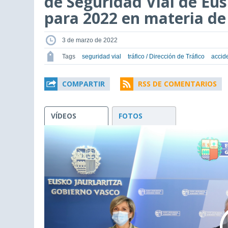
de Seguridad Vial de Eus
para 2022 en materia de 
3 de marzo de 2022
Tags
seguridad vial
tráfico / Dirección de Tráfico
accide
COMPARTIR
RSS DE COMENTARIOS
VÍDEOS
FOTOS
This
is
a
modal
window.