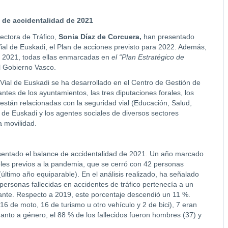
 de accidentalidad de 2021
irectora de Tráfico,
Sonia Díaz de Corcuera,
han presentado
al de Euskadi, el Plan de acciones previsto para 2022. Además,
n 2021, todas ellas enmarcadas en
el “Plan Estratégico de
 Gobierno Vasco.
Vial de Euskadi se ha desarrollado en el Centro de Gestión de
ntes de los ayuntamientos, las tres diputaciones forales, los
tán relacionadas con la seguridad vial (Educación, Salud,
 de Euskadi y los agentes sociales de diversos sectores
a movilidad.
sentado el balance de accidentalidad de 2021. Un año marcado
eles previos a la pandemia, que se cerró con 42 personas
último año equiparable). En el análisis realizado, ha señalado
personas fallecidas en accidentes de tráfico pertenecía a un
andante. Respecto a 2019, este porcentaje descendió un 11 %.
6 de moto, 16 de turismo u otro vehículo y 2 de bici), 7 eran
anto a género, el 88 % de los fallecidos fueron hombres (37) y