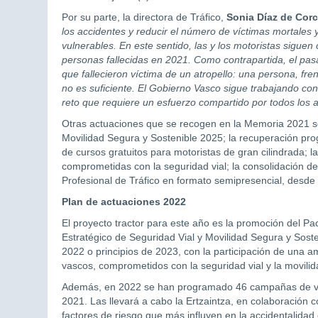
Por su parte, la directora de Tráfico,
Sonia Díaz de Cor
los accidentes y reducir el número de víctimas mortales y
vulnerables. En este sentido, las y los motoristas sigue
personas fallecidas en 2021. Como contrapartida, el pa
que fallecieron víctima de un atropello: una persona, fre
no es suficiente. El Gobierno Vasco sigue trabajando con
reto que requiere un esfuerzo compartido por todos los a
Otras actuaciones que se recogen en la Memoria 2021 son
Movilidad Segura y Sostenible 2025; la recuperación progre
de cursos gratuitos para motoristas de gran cilindrada; l
comprometidas con la seguridad vial; la consolidación de
Profesional de Tráfico en formato semipresencial, desde
Plan de actuaciones 2022
El proyecto tractor para este año es la promoción del Pa
Estratégico de Seguridad Vial y Movilidad Segura y Soste
2022 o principios de 2023, con la participación de una a
vascos, comprometidos con la seguridad vial y la movilida
Además, en 2022 se han programado 46 campañas de vigi
2021. Las llevará a cabo la Ertzaintza, en colaboración c
factores de riesgo que más influyen en la accidentalidad