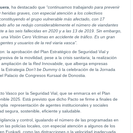
cuera
, ha destacado que
“continuamos trabajando para prevenir
 heridas graves, con especial atención a los colectivos
n constituyendo el grupo vulnerable más afectado, con 17
sado año se redujo considerablemente el número de viandantes
nte a las seis fallecidas en 2020 y a las 13 de 2019. Sin embargo,
 una Visión Cero Victimas en accidente de tráfico. Es un gran
gentes y usuarios de la red viaria vasca”.
: la aprobación del Plan Estratégico de Seguridad Vial y
siva de la movilidad, pese a la crisis sanitaria; la realización
a ampliación de la
Red
Innovabide
, que alberga empresas
 la Estrategia
Don’t be Dummy
ó la celebración de la Jornada
 el Palacio de Congresos Kursaal de Donostia.
cto Vasco por la Seguridad Vial, que se enmarca en el Plan
nible 2025. Está previsto que dicho Pacto se firme a finales de
mplia representación de agentes institucionales y sociales
d segura, sostenible, eficiente y saludable.
lancia y control, igualando el número de las programadas en
on las policías locales, con especial atención a algunos de los
 en Euskadi, como las distracciones o la velocidad inadecuada.