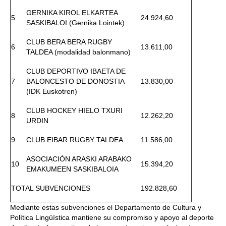
GERNIKA KIROL ELKARTEA
5
24.924,60
SASKIBALOI (Gernika Lointek)
CLUB BERA BERA RUGBY
6
13.611,00
TALDEA (modalidad balonmano)
CLUB DEPORTIVO IBAETA DE
7
BALONCESTO DE DONOSTIA
13.830,00
(IDK Euskotren)
CLUB HOCKEY HIELO TXURI
8
12.262,20
URDIN
9
CLUB EIBAR RUGBY TALDEA
11.586,00
ASOCIACIÓN ARASKI ARABAKO
10
15.394,20
EMAKUMEEN SASKIBALOIA
TOTAL SUBVENCIONES
192.828,60
Mediante estas subvenciones el Departamento de Cultura y
Política Lingüística mantiene su compromiso y apoyo al deporte