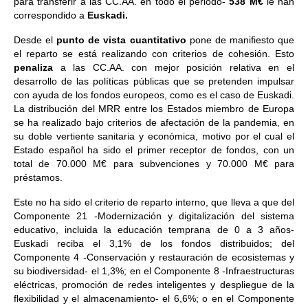
para transferir a las CC.AA. en todo el periodo-
538 M€
le han
correspondido a
Euskadi.
Desde el
punto de vista cuantitativo
pone de manifiesto que
el reparto se está realizando con criterios de cohesión. Esto
penaliza
a las CC.AA. con mejor posición relativa en el
desarrollo de las políticas públicas que se pretenden impulsar
con ayuda de los fondos europeos, como es el caso de Euskadi.
La distribución del MRR entre los Estados miembro de Europa
se ha realizado bajo criterios de afectación de la pandemia, en
su doble vertiente sanitaria y económica, motivo por el cual el
Estado español ha sido el primer receptor de fondos, con un
total de 70.000 M€ para subvenciones y 70.000 M€ para
préstamos.
Este no ha sido el criterio de reparto interno, que lleva a que del
Componente 21 -Modernización y digitalización del sistema
educativo, incluida la educación temprana de 0 a 3 años-
Euskadi reciba el 3,1% de los fondos distribuidos; del
Componente 4 -Conservación y restauración de ecosistemas y
su biodiversidad- el 1,3%; en el Componente 8 -Infraestructuras
eléctricas, promoción de redes inteligentes y despliegue de la
flexibilidad y el almacenamiento- el 6,6%; o en el Componente