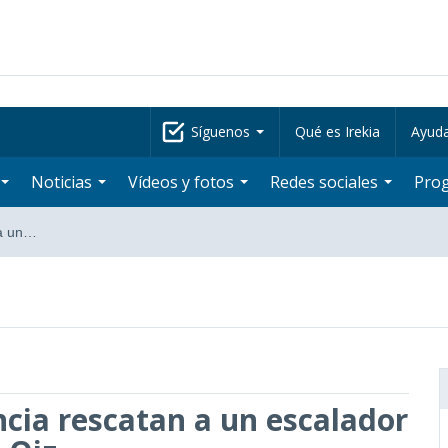
Síguenos
Qué es Irekia
Ayud
Noticias
Vídeos y fotos
Redes sociales
Pro
 a un…
ncia rescatan a un escalador