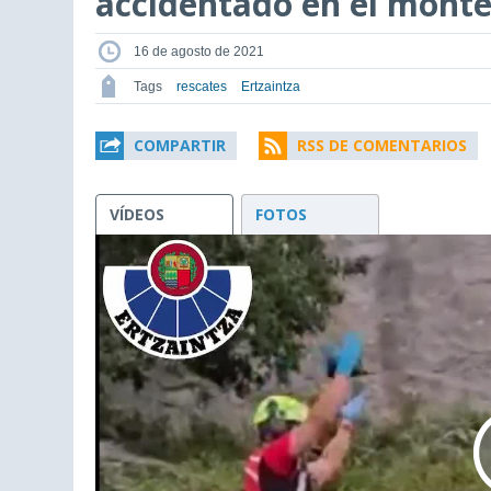
accidentado en el monte
16 de agosto de 2021
Tags
rescates
Ertzaintza
COMPARTIR
RSS DE COMENTARIOS
VÍDEOS
FOTOS
This
is
a
modal
window.