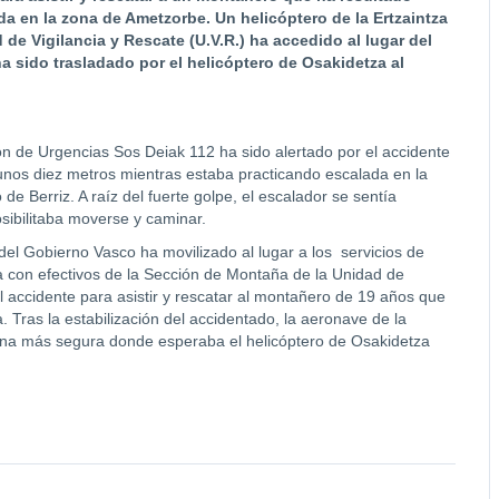
ada en la zona de Ametzorbe. Un helicóptero de la Ertzaintza
de Vigilancia y Rescate (U.V.R.) ha accedido al lugar del
ha sido trasladado por el helicóptero de Osakidetza al
ión de Urgencias Sos Deiak 112 ha sido alertado por el accidente
unos diez metros mientras estaba practicando escalada en la
e Berriz. A raíz del fuerte golpe, el escalador se sentía
osibilitaba moverse y caminar.
el Gobierno Vasco ha movilizado al lugar a los servicios de
za con efectivos de la Sección de Montaña de la Unidad de
el accidente para asistir y rescatar al montañero de 19 años que
. Tras la estabilización del accidentado, la aeronave de la
ona más segura donde esperaba el helicóptero de Osakidetza