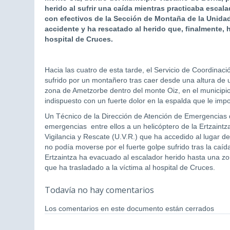
herido al sufrir una caída mientras practicaba escal
con efectivos de la Sección de Montaña de la Unidad 
accidente y ha rescatado al herido que, finalmente, 
hospital de Cruces.
Hacia las cuatro de esta tarde, el Servicio de Coordinac
sufrido por un montañero tras caer desde una altura de 
zona de Ametzorbe dentro del monte Oiz, en el municipio d
indispuesto con un fuerte dolor en la espalda que le imp
Un Técnico de la Dirección de Atención de Emergencias d
emergencias entre ellos a un helicóptero de la Ertzaint
Vigilancia y Rescate (U.V.R.) que ha accedido al lugar d
no podía moverse por el fuerte golpe sufrido tras la caída
Ertzaintza ha evacuado al escalador herido hasta una z
que ha trasladado a la víctima al hospital de Cruces.
Todavía no hay comentarios
Los comentarios en este documento están cerrados