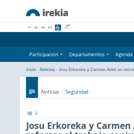
<<
es
eu
en
Participación
Departamentos
Agenda
Inicio
·
Noticias
·
Josu Erkoreka y Carmen Adán se reún
Noticias
Seguridad
2
Josu Erkoreka y Carmen