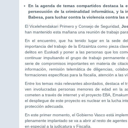
En la agenda de temas compartidos destaca la e
persecución de la criminalidad informática, y l
Babesa, para luchar contra la violencia contra las
El Vicelehendakari Primero y Consejo de Seguridad,
Jo
han mantenido esta mañana una reunión de trabajo para
En el encuentro, que ha tenido lugar en la sede del 
importancia del trabajo de la Ertzaintza como pieza clave
delitos en Euskadi y poner a las personas que los come
continuar impulsando el grupo de trabajo permanente qu
serie de compromisos importantes en materia de citacion
información, remisión telemática de diligencias, col
formaciones específicas para la fiscalía, atención a las ví
Entre los temas más relevantes abordados, destaca el tr
ven involucradas personas menores de edad en la admi
cometen a través de internet y el proyecto EBA, Emak
el despliegue de este proyecto es nuclear en la lucha inte
protección adecuada.
En este primer momento, el Gobierno Vasco está impleme
plenamente implantado se va a abrir al resto de agentes 
en especial a la judicatura y Fiscalía.