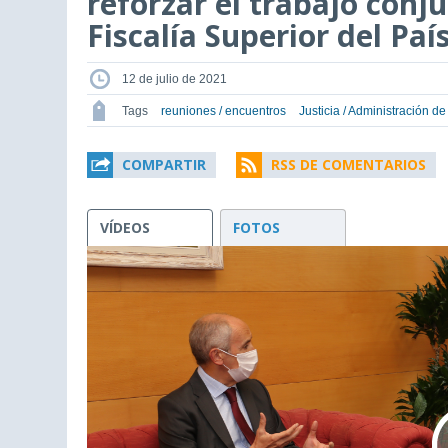
reforzar el trabajo conju
Fiscalía Superior del Paí
12 de julio de 2021
Tags
reuniones / encuentros
Justicia / Administración de
COMPARTIR
RSS DE COMENTARIOS
VÍDEOS
FOTOS
This
is
a
modal
window.