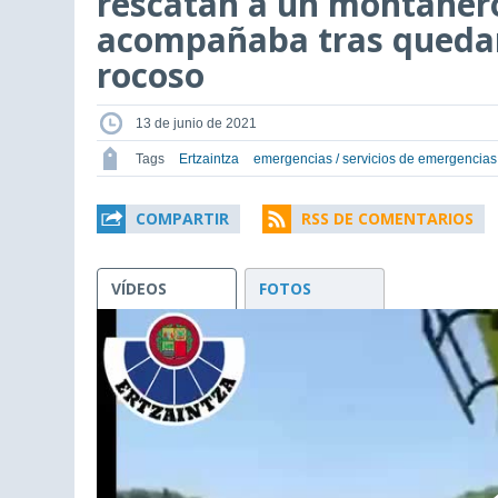
rescatan a un montañero
acompañaba tras quedar
rocoso
13 de junio de 2021
Tags
Ertzaintza
emergencias / servicios de emergencias
COMPARTIR
RSS DE COMENTARIOS
VÍDEOS
FOTOS
This
is
a
modal
window.