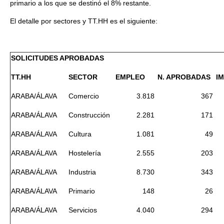
primario a los que se destinó el 8% restante.
El detalle por sectores y TT.HH es el siguiente:
SOLICITUDES APROBADAS
TT.HH
SECTOR
EMPLEO
N. APROBADAS
IM
ARABA/ÁLAVA
Comercio
3.818
367
ARABA/ÁLAVA
Construcción
2.281
171
ARABA/ÁLAVA
Cultura
1.081
49
ARABA/ÁLAVA
Hostelería
2.555
203
ARABA/ÁLAVA
Industria
8.730
343
ARABA/ÁLAVA
Primario
148
26
ARABA/ÁLAVA
Servicios
4.040
294