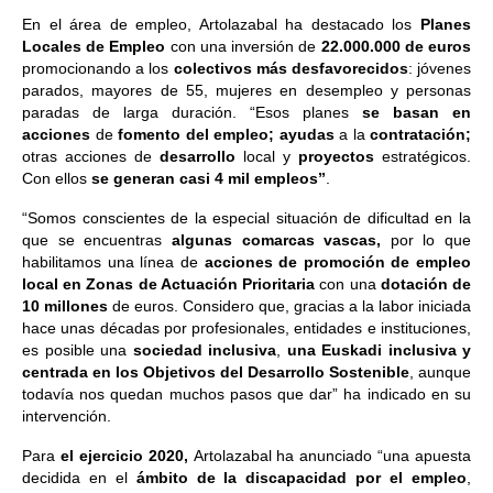
En el área de empleo, Artolazabal ha destacado los
Planes
Locales de Empleo
con una inversión de
22.000.000 de euros
promocionando a los
colectivos más desfavorecidos
: jóvenes
parados, mayores de 55, mujeres en desempleo y personas
paradas de larga duración. “Esos planes
se basan en
acciones
de
fomento
del
empleo;
ayudas
a la
contratación;
otras acciones de
desarrollo
local y
proyectos
estratégicos.
Con ellos
se generan casi 4 mil empleos”
.
“Somos conscientes de la especial situación de dificultad en la
que se encuentras
algunas comarcas vascas,
por lo que
habilitamos una línea de
acciones de promoción de empleo
local en Zonas de Actuación Prioritaria
con una
dotación de
10 millones
de euros. Considero que, gracias a la labor iniciada
hace unas décadas por profesionales, entidades e instituciones,
es posible una
sociedad inclusiva
,
una Euskadi inclusiva y
centrada en los Objetivos del Desarrollo Sostenible
, aunque
todavía nos quedan muchos pasos que dar” ha indicado en su
intervención.
Para
el ejercicio 2020,
Artolazabal ha anunciado “una apuesta
decidida en el
ámbito de la discapacidad por el empleo
,