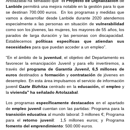
Artolazabal ha señalado que “e
l Proyecto de Digitalización
de
Lanbide
permitirá una mejora notable en la gestión para lo que
se destinan 700.000 euros. En los programas y medidas que
vamos a desarrollar desde Lanbide durante 2020 atendemos
especialmente a las personas en situación de
vulnerabilidad
como son los jóvenes, las mujeres, los mayores de 55 años, los
parados de larga duración y las personas con discapacidad.
Establecemos
políticas específicas que atiendan sus
necesidades
para que puedan acceder a un empleo”.
“En el ámbito de la
juventud
, el objetivo del Departamento es
favorecer la emancipación Juvenil y para ello invertiremos, a
través del
programa de
Garantía Juvenil
, 6,5 millones de
euros
destinados a
formación
y
contratación
de jóvenes en
desempleo. En esta área impulsamos el servicio de información
juvenil
Gazte Bizhitza
centrado en la
educación,
el
empleo
y
la
vivienda” ha señalado Artolazabal
.
Los programas
específicamente destacados
en el apartado
de
empleo juvenil
cuentan con las partidas: Programa para la
transición
educativa
al mundo laboral: 3 millones €; Programa
para el
retorno
juvenil
: 1,5 millones euros; y Programa
fomento
del
emprendimiento
: 500.000 euros.