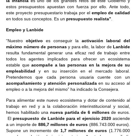
la infancia
es uno de los grandes retos de este Gobierno y
estos presupuestos apuestan con fuerza por ello. Ante todo,
este proyecto presupuestario trabaja por el
empleo de calidad
en todos sus conceptos. Es un
presupuesto realista”
.
Empleo y Lanbide
“Nuestro
objetivo
es conseguir la
activación laboral del
máximo número de personas
y para ello, la labor de
Lanbide
resulta fundamental generar una eficaz red de trabajo entre
todos los agentes implicados para ofrecer un ecosistema
estable que
acompañe a las personas en la mejora de su
empleabilidad
y en su inserción en el mercado laboral.
Pretendemos que cada persona usuaria cuente con un
acompañamiento y atención personalizada
en su acceso al
empleo o a la mejora del mismo” ha indicado la Consejera.
Para alimentar este nuevo ecosistema y dotar de contenido al
trabajo en red y a la colaboración interinstitucional y social,
hemos habilitado una
nueva partida de 6 millones
de euros.
El
presupuesto de Lanbide para el ejercicio 2020
asciende
a un importe de
886,7 millones de euros
(886.743.000 euros).
Supone un incremento de
1,7 millones de euros
(1.776.000