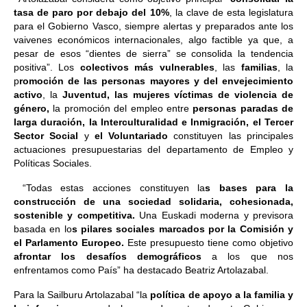
tasa de paro por debajo del 10%
, la clave de esta legislatura
para el Gobierno Vasco, siempre alertas y preparados ante los
vaivenes económicos internacionales, algo factible ya que, a
pesar de esos “dientes de sierra” se consolida la tendencia
positiva”. Los
colectivos más vulnerables
, las
familias
, la
p
romoción de las personas mayores y del envejecimiento
activo
, la
Juventud, las mujeres víctimas de violencia de
género,
la promoción del empleo entre
personas paradas de
larga duración, la Interculturalidad e Inmigración, el Tercer
Sector Social
y
el Voluntariado
constituyen las principales
actuaciones presupuestarias del departamento de Empleo y
Políticas Sociales.
“Todas estas acciones constituyen la
s bases para la
construcción de una sociedad solidaria, cohesionada,
sostenible y competitiva.
Una Euskadi moderna y previsora
basada en lo
s pilares sociales marcados por la Comisión y
el Parlamento Europeo.
Este presupuesto tiene como objetivo
afrontar los desafíos demográficos
a los que nos
enfrentamos como País” ha destacado Beatriz Artolazabal.
Para la Sailburu Artolazabal “la
política de apoyo a la familia y