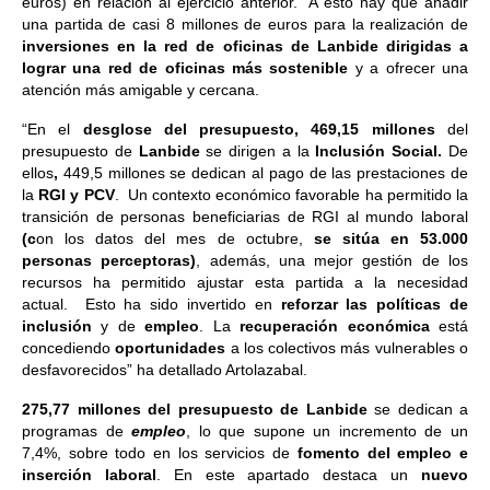
euros) en relación al ejercicio anterior. A esto hay que añadir
una partida de casi 8 millones de euros para la realización de
inversiones en la red de oficinas de Lanbide dirigidas a
lograr una red de oficinas más sostenible
y a ofrecer una
atención más amigable y cercana.
“En el
desglose del presupuesto,
469,15 millones
del
presupuesto de
Lanbide
se dirigen a la
Inclusión Social.
De
ellos
,
449,5 millones se dedican al pago de las prestaciones de
la
RGI y PCV
. Un contexto económico favorable ha permitido la
transición de personas beneficiarias de RGI al mundo laboral
(c
on los datos del mes de octubre,
se sitúa en 53.000
personas perceptoras)
, además, una mejor gestión de los
recursos ha permitido ajustar esta partida a la necesidad
actual. Esto ha sido invertido en
reforzar las políticas de
inclusión
y de
empleo
. La
recuperación económica
está
concediendo
oportunidades
a los colectivos más vulnerables o
desfavorecidos” ha detallado Artolazabal.
275,77 millones del presupuesto de Lanbide
se dedican a
programas de
empleo
, lo que supone un incremento de un
7,4%, sobre todo en los servicios de
fomento del empleo e
inserción laboral
. En este apartado destaca un
nuevo