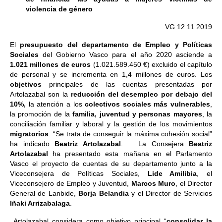
violencia de género
VG 12 11 2019
El
presupuesto del departamento de Empleo y Políticas
Sociales
del Gobierno Vasco para el año 2020 asciende a
1.021 millones de euros
(1.021.589.450 €) excluido el capítulo
de personal y se incrementa en 1,4 millones de euros. Los
objetivos
principales de las cuentas presentadas por
Artolazabal son la
reducción del desempleo por debajo del
10%,
la atención a los
colectivos sociales más vulnerables
,
la promoción de la
familia, juventud y personas mayores
, la
conciliación familiar y laboral y la gestión de los movimientos
migratorios
. “Se trata de conseguir la máxima cohesión social”
ha indicado
Beatriz Artolazabal
. La Consejera
Beatriz
Artolazabal
ha presentado esta mañana en el Parlamento
Vasco el proyecto de cuentas de su departamento junto a la
Viceconsejera de Políticas Sociales,
Lide Amilibia
, el
Viceconsejero de Empleo y Juventud,
Marcos Muro
, el Director
General de Lanbide,
Borja Belandia
y el Director de Servicios
Iñaki Arrizabalaga
.
Artolazabal considera como objetivo principal “
consolidar la