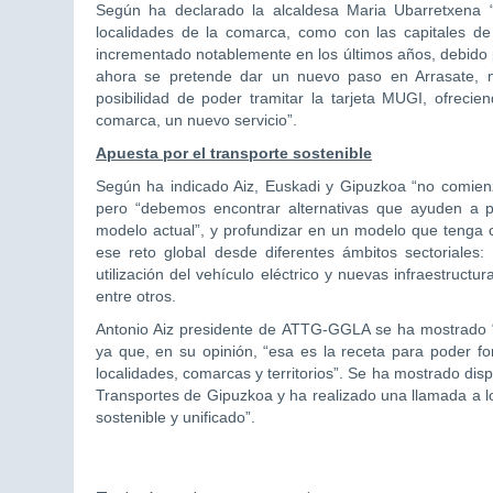
Según ha declarado la alcaldesa Maria Ubarretxena “
localidades de la comarca, como con las capitales de lo
incrementado notablemente en los últimos años, debido p
ahora se pretende dar un nuevo paso en Arrasate, má
posibilidad de poder tramitar la tarjeta MUGI, ofrecie
comarca, un nuevo servicio”.
Apuesta por el transporte sostenible
Según ha indicado Aiz, Euskadi y Gipuzkoa “no comien
pero “debemos encontrar alternativas que ayuden a pa
modelo actual”, y profundizar en un modelo que tenga c
ese reto global desde diferentes ámbitos sectoriales:
utilización del vehículo eléctrico y nuevas infraestructur
entre otros.
Antonio Aiz presidente de ATTG-GGLA se ha mostrado “par
ya que, en su opinión, “esa es la receta para poder fo
localidades, comarcas y territorios”. Se ha mostrado disp
Transportes de Gipuzkoa y ha realizado una llamada a l
sostenible y unificado”.