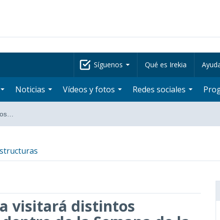
Síguenos
Qué es Irekia
Ayud
Noticias
Vídeos y fotos
Redes sociales
Pro
ntos…
structuras
 visitará distintos