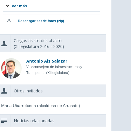
Ver más
20190918-MUGI-ARRASATE-138.jpg
20190918-MUGI-ARRASATE-140.jpg
20190918-MUGI-ARRASATE-143.jpg
20190918-MUGI-ARRASATE-149.jpg
20190918-MUGI-ARRASATE-155.jpg
20190918-MUGI-ARRASATE-164.jpg
Ver menos
3 MB (jpg)
2 MB (jpg)
2 MB (jpg)
3 MB (jpg)
2 MB (jpg)
2 MB (jpg)
Descargar set de fotos (zip)
Cargos asistentes al acto
(XI legislatura 2016 - 2020)
Antonio Aiz Salazar
Viceconsejero de Infraestructuras y
Transportes (XI legislatura)
Otros invitados
Maria Ubarretxena (alcaldesa de Arrasate)
Noticias relacionadas