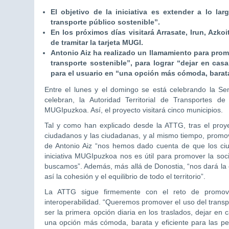
El objetivo de la iniciativa es extender a lo lar
transporte público sostenible”.
En los próximos días visitará Arrasate, Irun, Azko
de tramitar la tarjeta MUGI.
Antonio Aiz ha realizado un llamamiento para prom
transporte sostenible”, para lograr “dejar en casa
para el usuario en “una opción más cómoda, barata
Entre el lunes y el domingo se está celebrando la Se
celebran, la Autoridad Territorial de Transportes 
MUGIpuzkoa. Así, el proyecto visitará cinco municipios.
Tal y como han explicado desde la ATTG, tras el proy
ciudadanos y las ciudadanas, y al mismo tiempo, promove
de Antonio Aiz “nos hemos dado cuenta de que los ciu
iniciativa MUGIpuzkoa nos es útil para promover la soc
buscamos”. Además, más allá de Donostia, “nos dará la 
así la cohesión y el equilibrio de todo el territorio”.
La ATTG sigue firmemente con el reto de promover
interoperabilidad. “Queremos promover el uso del transpo
ser la primera opción diaria en los traslados, dejar en 
una opción más cómoda, barata y eficiente para las per