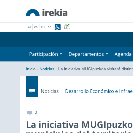
<<
es
eu
en
Participación
Departamentos
Agenda
Inicio
·
Noticias
·
La iniciativa MUGIpuzkoa visitará disti
Noticias
Desarrollo Económico e Infrae
0
La iniciativa MUGIpuzkoa